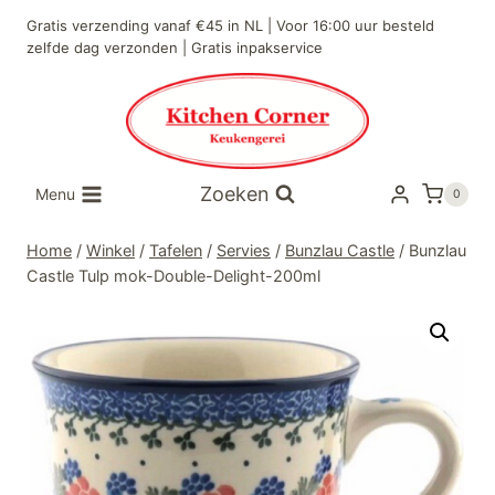
Doorgaan
Gratis verzending vanaf €45 in NL | Voor 16:00 uur besteld
naar
zelfde dag verzonden | Gratis inpakservice
inhoud
Zoeken
Menu
0
Home
/
Winkel
/
Tafelen
/
Servies
/
Bunzlau Castle
/
Bunzlau
Castle Tulp mok-Double-Delight-200ml