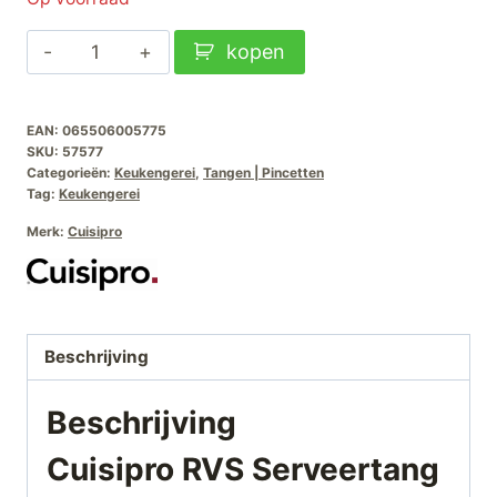
Cuisipro
kopen
RVS
Serveertang
EAN:
065506005775
25cm
SKU:
57577
aantal
Categorieën:
Keukengerei
,
Tangen | Pincetten
Tag:
Keukengerei
Merk:
Cuisipro
Beschrijving
Beschrijving
Cuisipro RVS Serveertang