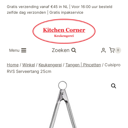
Doorgaan
Gratis verzending vanaf €45 in NL | Voor 16:00 uur besteld
naar
zelfde dag verzonden | Gratis inpakservice
inhoud
Zoeken
Menu
0
Home
/
Winkel
/
Keukengerei
/
Tangen | Pincetten
/
Cuisipro
RVS Serveertang 25cm