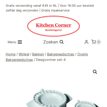
Doorgaan
Gratis verzending vanaf €45 in NL | Voor 16:00 uur besteld
naar
zelfde dag verzonden | Gratis inpakservice
inhoud
Zoeken
Menu
0
Home
/
Winkel
/
Bakken
/
Bakgereedschap
/
Overig
Bakgereedschap
/
Deegvormer set-4