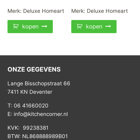
prijs
prijs
prijs
prijs
was:
is:
was:
is:
Merk:
Deluxe Homeart
Merk:
Deluxe Homeart
€15,99.
€13,00.
€18,99.
€15,00.
kopen
kopen
ONZE GEGEVENS
Lange Bisschopstraat 66
7411 KN Deventer
T: 06 41660020
E: info@kitchencorner.nl
KVK: 99238381
BTW: NL868888989B01