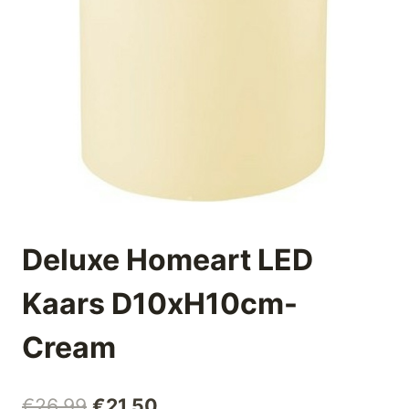
Deluxe Homeart LED
Kaars D10xH10cm-
Cream
Oorspronkelijke
Huidige
€
26,99
€
21,50