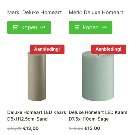
prijs
prijs
prijs
prijs
was:
is:
was:
is:
Merk:
Deluxe Homeart
Merk:
Deluxe Homeart
€21,99.
€17,50.
€22,99.
€18,50.
kopen
kopen
Aanbieding!
Aanbieding!
Deluxe Homeart LED Kaars
Deluxe Homeart LED Kaars
D5xH12.5cm-Sand
D7.5xH10cm-Sage
Oorspronkelijke
Huidige
Oorspronkelijke
Huidige
€
15,99
€
13,00
€
18,99
€
15,00