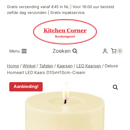
Doorgaan
Gratis verzending vanaf €45 in NL | Voor 16:00 uur besteld
naar
zelfde dag verzonden | Gratis inpakservice
inhoud
Zoeken
Menu
0
Home
/
Winkel
/
Tafelen
/
Kaarsen
/
LED Kaarsen
/
Deluxe
Homeart LED Kaars D10xH10cm-Cream
Aanbieding!