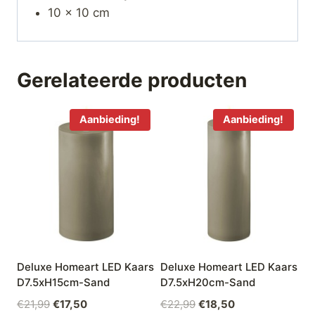
10 x 10 cm
Gerelateerde producten
Aanbieding!
Aanbieding!
Deluxe Homeart LED Kaars
Deluxe Homeart LED Kaars
D7.5xH15cm-Sand
D7.5xH20cm-Sand
Oorspronkelijke
Huidige
Oorspronkelijke
Huidige
€
21,99
€
17,50
€
22,99
€
18,50