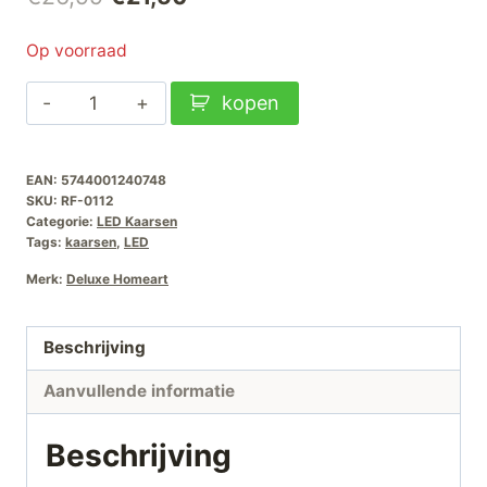
prijs
prijs
Op voorraad
was:
is:
Deluxe
kopen
€26,99.
€21,50.
Homeart
LED
EAN:
5744001240748
Kaars
SKU:
RF-0112
D10xH10cm-
Categorie:
LED Kaarsen
Cream
Tags:
kaarsen
,
LED
aantal
Merk:
Deluxe Homeart
Beschrijving
Aanvullende informatie
Beschrijving