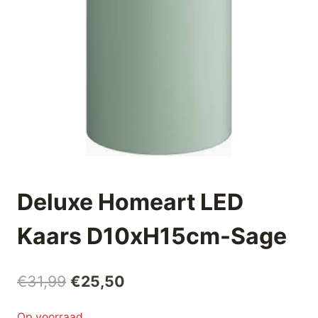
Deluxe Homeart LED
Kaars D10xH15cm-Sage
Oorspronkelijke
Huidige
€
31,99
€
25,50
prijs
prijs
Op voorraad