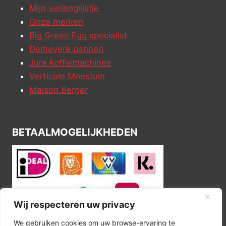
Mijn verlanglijstje
Onze merken
Big Green Egg specialist
Demeyere pannen
Jura koffiemachines
Verticale Moestuin
Maison Berger
BETAALMOGELIJKHEDEN
Wij respecteren uw privacy
We gebruiken cookies om uw browse-ervaring te