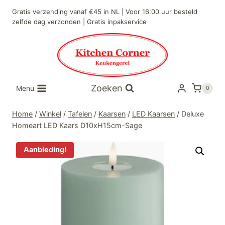
Doorgaan
Gratis verzending vanaf €45 in NL | Voor 16:00 uur besteld
naar
zelfde dag verzonden | Gratis inpakservice
inhoud
Zoeken
Menu
0
Home
/
Winkel
/
Tafelen
/
Kaarsen
/
LED Kaarsen
/
Deluxe
Homeart LED Kaars D10xH15cm-Sage
Aanbieding!