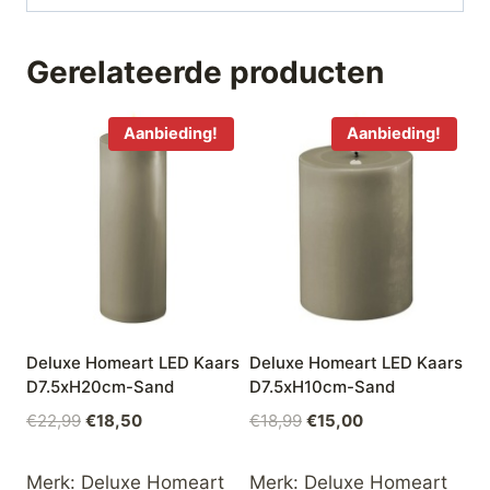
Gerelateerde producten
Aanbieding!
Aanbieding!
Deluxe Homeart LED Kaars
Deluxe Homeart LED Kaars
D7.5xH20cm-Sand
D7.5xH10cm-Sand
Oorspronkelijke
Huidige
Oorspronkelijke
Huidige
€
22,99
€
18,50
€
18,99
€
15,00
prijs
prijs
prijs
prijs
was:
is:
was:
is:
Merk:
Deluxe Homeart
Merk:
Deluxe Homeart