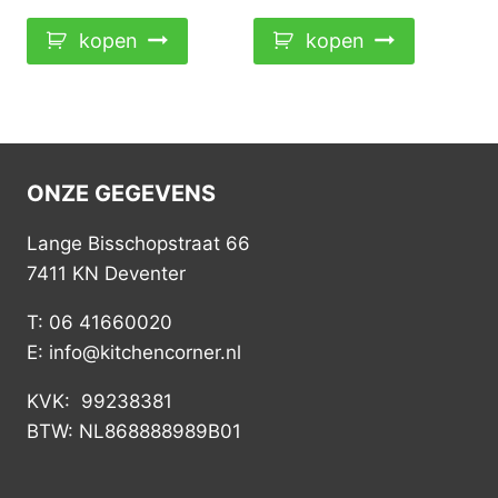
€31,99.
€25,50.
€15,99.
€13,00.
kopen
kopen
ONZE GEGEVENS
Lange Bisschopstraat 66
7411 KN Deventer
T: 06 41660020
E: info@kitchencorner.nl
KVK: 99238381
BTW: NL868888989B01