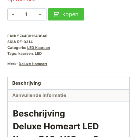
was:
is:
Deluxe
kopen
€31,99.
€25,50.
Homeart
LED
EAN:
5744001243640
Kaars
SKU:
RF-0314
D10xH15cm-
Categorie:
LED Kaarsen
Sage
Tags:
kaarsen
,
LED
aantal
Merk:
Deluxe Homeart
Beschrijving
Aanvullende informatie
Beschrijving
Deluxe Homeart LED