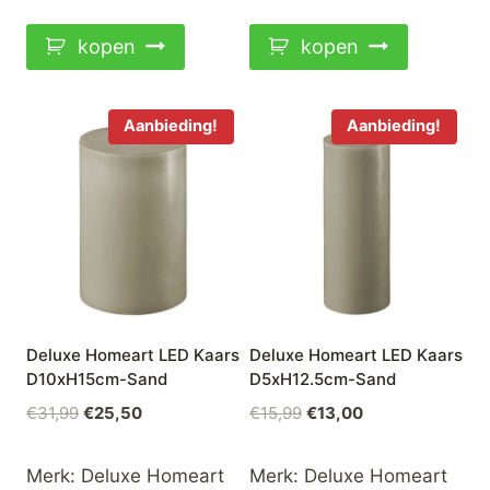
€22,99.
€18,50.
€18,99.
€15,00.
kopen
kopen
Aanbieding!
Aanbieding!
Deluxe Homeart LED Kaars
Deluxe Homeart LED Kaars
D10xH15cm-Sand
D5xH12.5cm-Sand
Oorspronkelijke
Huidige
Oorspronkelijke
Huidige
€
31,99
€
25,50
€
15,99
€
13,00
prijs
prijs
prijs
prijs
was:
is:
was:
is:
Merk:
Deluxe Homeart
Merk:
Deluxe Homeart