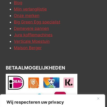
Blog
Mijn verlanglijstje
Onze merken
Big Green Egg specialist
Demeyere pannen
Jura koffiemachines
Verticale Moestuin
Maison Berger
BETAALMOGELIJKHEDEN
Wij respecteren uw privacy