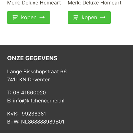
€22,99.
€18,50.
Merk:
Deluxe Homeart
Merk:
Deluxe Homeart
€23,99.
€19,00.
kopen
kopen
ONZE GEGEVENS
Lange Bisschopstraat 66
7411 KN Deventer
T: 06 41660020
E: info@kitchencorner.nl
KVK: 99238381
BTW: NL868888989B01