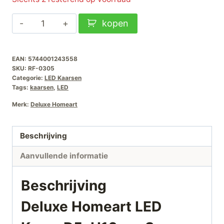
was:
is:
Deluxe
kopen
€14,99.
€12,00.
Homeart
LED
EAN:
5744001243558
Kaars
SKU:
RF-0305
D5xH10cm-
Categorie:
LED Kaarsen
Sage
Tags:
kaarsen
,
LED
aantal
Merk:
Deluxe Homeart
Beschrijving
Aanvullende informatie
Beschrijving
Deluxe Homeart LED