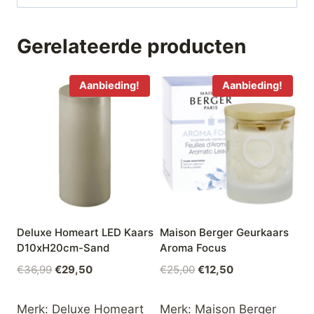
Gerelateerde producten
Aanbieding!
Aanbieding!
Deluxe Homeart LED Kaars
Maison Berger Geurkaars
D10xH20cm-Sand
Aroma Focus
Oorspronkelijke
Huidige
Oorspronkelijke
Huidige
€
36,99
€
29,50
€
25,00
€
12,50
prijs
prijs
prijs
prijs
was:
is:
was:
is:
Merk:
Deluxe Homeart
Merk:
Maison Berger