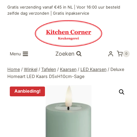
Doorgaan
Gratis verzending vanaf €45 in NL | Voor 16:00 uur besteld
naar
zelfde dag verzonden | Gratis inpakservice
inhoud
Zoeken
Menu
0
Home
/
Winkel
/
Tafelen
/
Kaarsen
/
LED Kaarsen
/
Deluxe
Homeart LED Kaars D5xH10cm-Sage
Aanbieding!