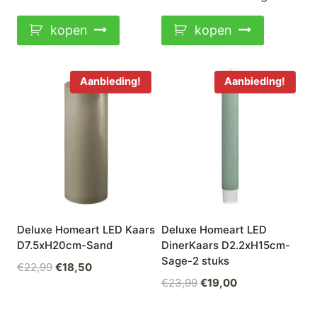
€36,99.
€29,50.
€25,00.
€12,50.
kopen
kopen
Aanbieding!
Aanbieding!
Deluxe Homeart LED Kaars
Deluxe Homeart LED
D7.5xH20cm-Sand
DinerKaars D2.2xH15cm-
Sage-2 stuks
Oorspronkelijke
Huidige
€
22,99
€
18,50
Oorspronkelijke
Huidige
€
23,99
€
19,00
prijs
prijs
prijs
prijs
was:
is:
was:
is: