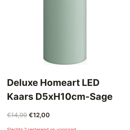
Deluxe Homeart LED
Kaars D5xH10cm-Sage
Oorspronkelijke
Huidige
€
14,99
€
12,00
prijs
prijs
Slechts 2 resterend op voorraad