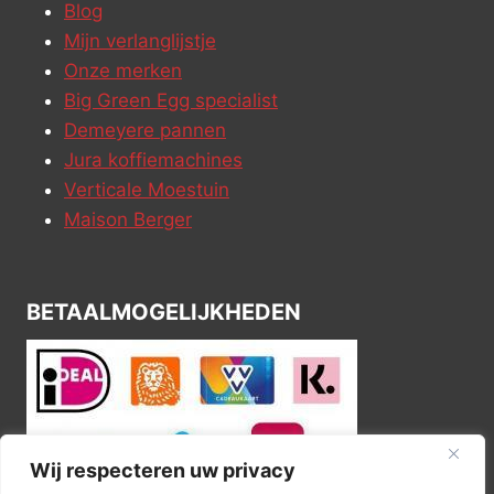
Blog
Mijn verlanglijstje
Onze merken
Big Green Egg specialist
Demeyere pannen
Jura koffiemachines
Verticale Moestuin
Maison Berger
BETAALMOGELIJKHEDEN
Wij respecteren uw privacy