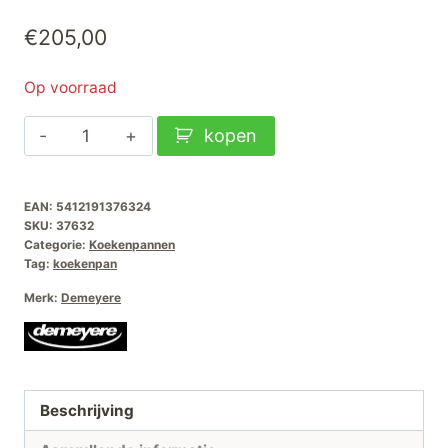
€
205,00
Op voorraad
Demeyere
kopen
Industry-
5
EAN:
5412191376324
NanoTouch
SKU:
37632
Koekenpan
Categorie:
Koekenpannen
32cm
Tag:
koekenpan
aantal
Merk:
Demeyere
Beschrijving