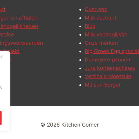
ct
Over ons
gen en afhalen
Mijn account
lmogelijkheden
Blog
ervice
Mijn verlanglijstje
ringsvoorwaarden
Onze merken
cybeleid
Big Green Egg special
ures
Demeyere pannen
Jura koffiemachines
Verticale Moestuin
Maison Berger
s
© 2026 Kitchen Corner