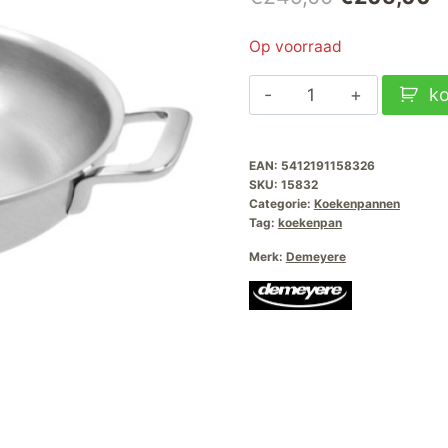
prijs
pr
Op voorraad
was:
is
Demeyere
k
€249,00.
€
Multifunction-
7
EAN:
5412191158326
koekenpan-
SKU:
15832
32cm
Categorie:
Koekenpannen
aantal
Tag:
koekenpan
Merk:
Demeyere