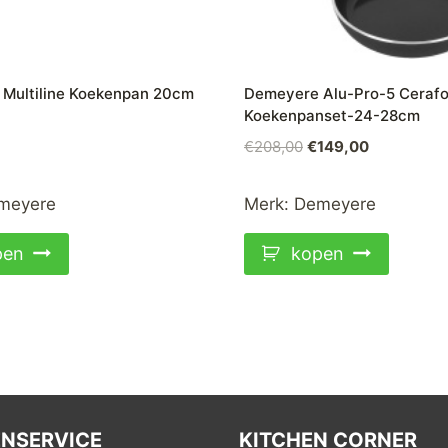
Multiline Koekenpan 20cm
Demeyere Alu-Pro-5 Ceraf
Koekenpanset-24-28cm
Oorspronkelijke
Huidige
€
208,00
€
149,00
prijs
prijs
was:
is:
meyere
Merk:
Demeyere
€208,00.
€149,00.
pen
kopen
NSERVICE
KITCHEN CORNER