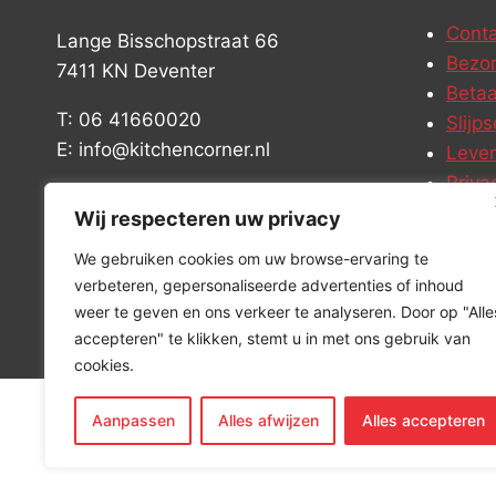
Conta
Lange Bisschopstraat 66
Bezor
7411 KN Deventer
Betaa
T: 06 41660020
Slijps
E: info@kitchencorner.nl
Leve
Priva
KVK: 99238381
Vacat
Wij respecteren uw privacy
BTW: NL868888989B01
We gebruiken cookies om uw browse-ervaring te
verbeteren, gepersonaliseerde advertenties of inhoud
weer te geven en ons verkeer te analyseren. Door op "Alle
accepteren" te klikken, stemt u in met ons gebruik van
cookies.
Aanpassen
Alles afwijzen
Alles accepteren