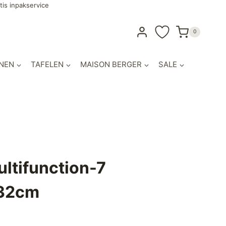
tis inpakservice
0
NEN
TAFELEN
MAISON BERGER
SALE
ltifunction-7
32cm
lijke
uidige