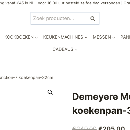
ng vanaf €45 in NL | Voor 16:00 uur besteld zelfde dag verzonden | Gra
Zoeken
Zoeken
naar:
KOOKBOEKEN
KEUKENMACHINES
MESSEN
PAN
CADEAUS
function-7 koekenpan-32cm
Demeyere Mu
koekenpan-
Oorspronke
H
€
249,00
€
205,00