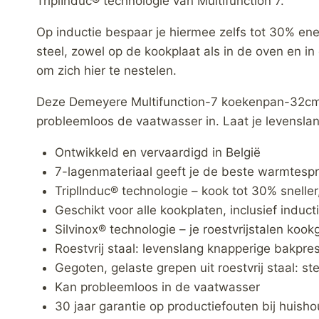
TriplInduc® technologie van Multifunction 7.
Op inductie bespaar je hiermee zelfs tot 30% ene
steel, zowel op de kookplaat als in de oven en in 
om zich hier te nestelen.
Deze Demeyere Multifunction-7 koekenpan-32cm pan
probleemloos de vaatwasser in. Laat je levenslan
Ontwikkeld en vervaardigd in België
7-lagenmateriaal geeft je de beste warmtespr
TriplInduc® technologie – kook tot 30% sneller
Geschikt voor alle kookplaten, inclusief induct
Silvinox® technologie – je roestvrijstalen kook
Roestvrij staal: levenslang knapperige bakpres
Gegoten, gelaste grepen uit roestvrij staal: st
Kan probleemloos in de vaatwasser
30 jaar garantie op productiefouten bij huisho