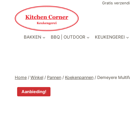
Doorgaan
Gratis verzendi
naar
inhoud
BAKKEN
BBQ | OUTDOOR
KEUKENGEREI
Home
/
Winkel
/
Pannen
/
Koekenpannen
/
Demeyere Multi
Aanbieding!