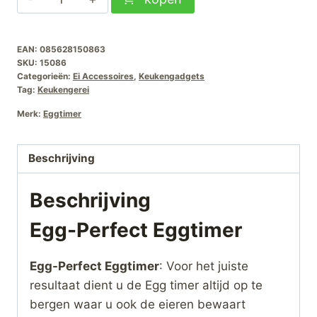
Perfect
Eggtimer
EAN:
085628150863
aantal
SKU:
15086
Categorieën:
Ei Accessoires
,
Keukengadgets
Tag:
Keukengerei
Merk:
Eggtimer
Beschrijving
Beschrijving
Egg-Perfect Eggtimer
Egg-Perfect Eggtimer
: Voor het juiste
resultaat dient u de Egg timer altijd op te
bergen waar u ook de eieren bewaart