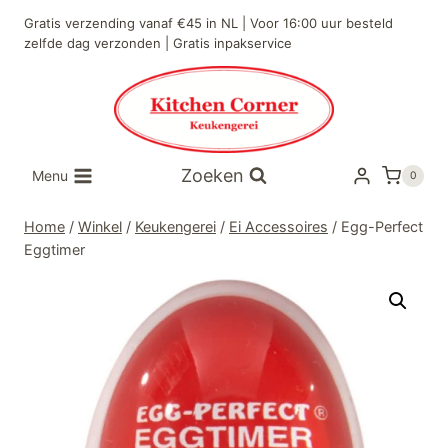
Doorgaan
Gratis verzending vanaf €45 in NL | Voor 16:00 uur besteld
naar
zelfde dag verzonden | Gratis inpakservice
inhoud
Zoeken
Menu
0
Home
/
Winkel
/
Keukengerei
/
Ei Accessoires
/
Egg-Perfect
Eggtimer