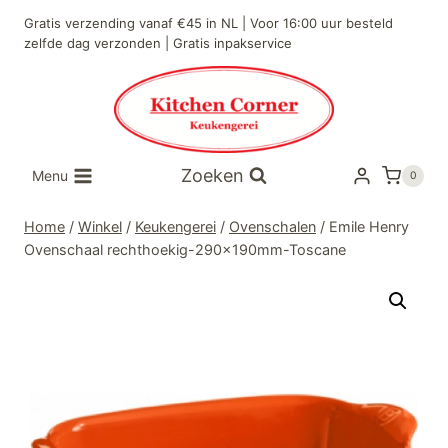
Doorgaan
Gratis verzending vanaf €45 in NL | Voor 16:00 uur besteld
naar
zelfde dag verzonden | Gratis inpakservice
inhoud
Zoeken
Menu
0
Home
/
Winkel
/
Keukengerei
/
Ovenschalen
/
Emile Henry
Ovenschaal rechthoekig-290x190mm-Toscane