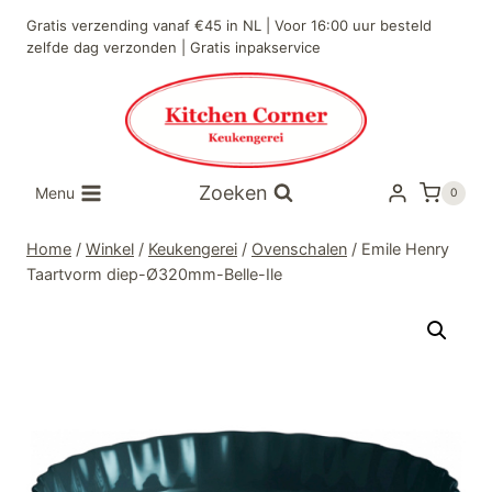
Doorgaan
Gratis verzending vanaf €45 in NL | Voor 16:00 uur besteld
naar
zelfde dag verzonden | Gratis inpakservice
inhoud
Zoeken
Menu
0
Home
/
Winkel
/
Keukengerei
/
Ovenschalen
/
Emile Henry
Taartvorm diep-Ø320mm-Belle-Ile