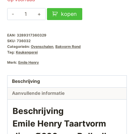
Emile
kopen
Henry
Taartvorm
EAN:
3289317360329
diep-
SKU:
736032
Ø320mm-
Categorieën:
Ovenschalen
,
Bakvorm Rond
Belle-
Tag:
Keukengerei
Ile
Merk:
Emile Henry
aantal
Beschrijving
Aanvullende informatie
Beschrijving
Emile Henry Taartvorm