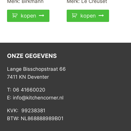
Merk:
Birkmann
Merk:
Le Creuset
kopen
kopen
ONZE GEGEVENS
Lange Bisschopstraat 66
7411 KN Deventer
T: 06 41660020
E: info@kitchencorner.nl
KVK: 99238381
BTW: NL868888989B01