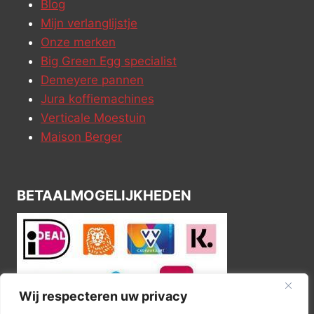
Blog
Mijn verlanglijstje
Onze merken
Big Green Egg specialist
Demeyere pannen
Jura koffiemachines
Verticale Moestuin
Maison Berger
BETAALMOGELIJKHEDEN
Wij respecteren uw privacy