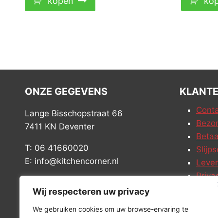
kopen
ko
ONZE GEGEVENS
KLANTE
Conta
Lange Bisschopstraat 66
Bezor
7411 KN Deventer
Betaa
T: 06 41660020
Slijps
E: info@kitchencorner.nl
Leve
Priva
KVK: 99238381
Vacat
Wij respecteren uw privacy
BTW: NL868888989B01
We gebruiken cookies om uw browse-ervaring te