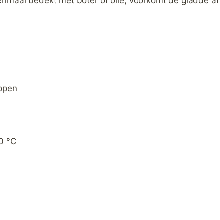
enmaal bedekt met boter of olie, voorkomt de gladde af
ppen
0 °C