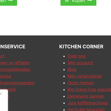
pen
kopen
NSERVICE
KITCHEN CORNER
ct
Over ons
gen en afhalen
Mijn account
lmogelijkheden
Blog
ervice
Mijn verlanglijstje
ringsvoorwaarden
Onze merken
cybeleid
Big Green Egg special
ures
Demeyere pannen
Jura koffiemachines
Verticale Moestuin