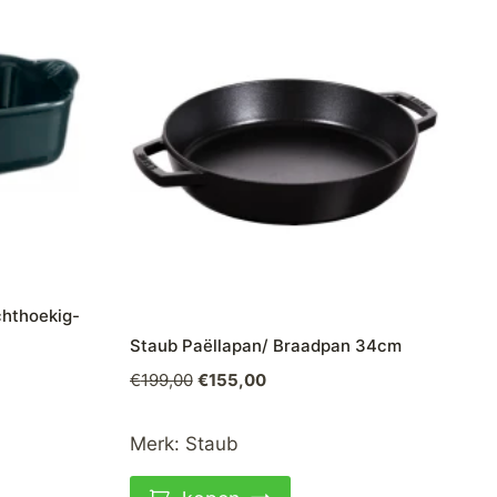
chthoekig-
Staub Paëllapan/ Braadpan 34cm
Oorspronkelijke
Huidige
€
199,00
€
155,00
prijs
prijs
was:
is:
Merk:
Staub
€199,00.
€155,00.