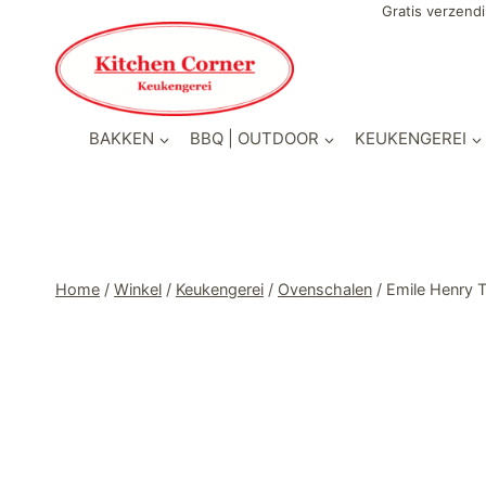
Doorgaan
Gratis verzendi
naar
inhoud
BAKKEN
BBQ | OUTDOOR
KEUKENGEREI
Home
/
Winkel
/
Keukengerei
/
Ovenschalen
/
Emile Henry 