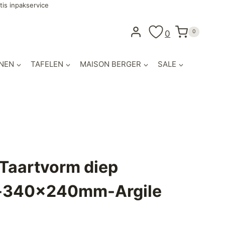
tis inpakservice
0
0
NEN
TAFELEN
MAISON BERGER
SALE
 Taartvorm diep
g-340x240mm-Argile