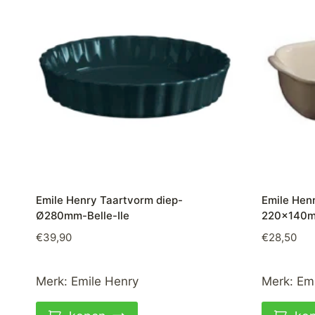
Emile Henry Taartvorm diep-
Emile Hen
Ø280mm-Belle-Ile
220x140m
€
39,90
€
28,50
Merk:
Emile Henry
Merk:
Emi