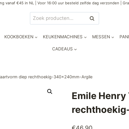
ng vanaf €45 in NL | Voor 16:00 uur besteld zelfde dag verzonden | Gra
Zoeken
Zoeken
naar:
KOOKBOEKEN
KEUKENMACHINES
MESSEN
PAN
CADEAUS
Taartvorm diep rechthoekig-340x240mm-Argile
Emile Henry
rechthoeki
€
46,90