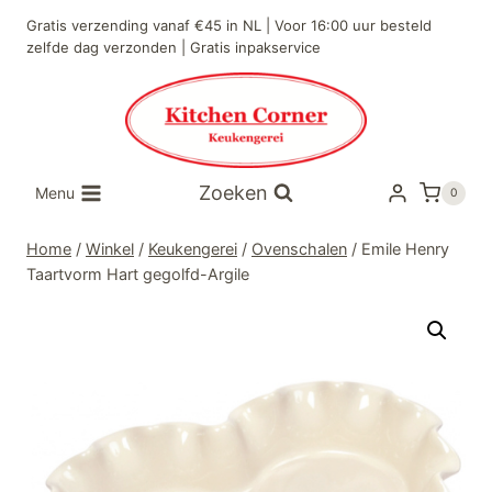
Doorgaan
Gratis verzending vanaf €45 in NL | Voor 16:00 uur besteld
naar
zelfde dag verzonden | Gratis inpakservice
inhoud
Zoeken
Menu
0
Home
/
Winkel
/
Keukengerei
/
Ovenschalen
/
Emile Henry
Taartvorm Hart gegolfd-Argile