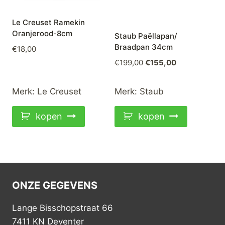
Le Creuset Ramekin
Oranjerood-8cm
Staub Paëllapan/
Braadpan 34cm
€
18,00
Oorspronkelijke
Huidige
€
199,00
€
155,00
prijs
prijs
was:
is:
Merk:
Le Creuset
Merk:
Staub
€199,00.
€155,00.
kopen
kopen
ONZE GEGEVENS
Lange Bisschopstraat 66
7411 KN Deventer