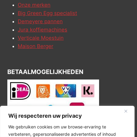
Onze merken
Big Green Egg specialist
Demeyere pannen
Jura koffiemachines
Verticale Moestuin
Maison Berger
BETAALMOGELIJKHEDEN
Wij respecteren uw privacy
We gebruiken cookies om uw browse-ervaring te
verbeteren, gepersonaliseerde advertenties of inhoud