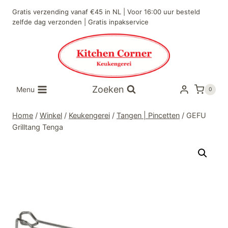
Doorgaan
Gratis verzending vanaf €45 in NL | Voor 16:00 uur besteld
naar
zelfde dag verzonden | Gratis inpakservice
inhoud
Zoeken
Menu
0
Home
/
Winkel
/
Keukengerei
/
Tangen | Pincetten
/
GEFU
Grilltang Tenga