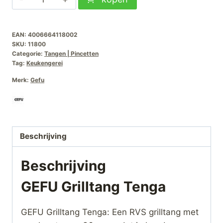
Grilltang
Tenga
EAN:
4006664118002
aantal
SKU:
11800
Categorie:
Tangen | Pincetten
Tag:
Keukengerei
Merk:
Gefu
Beschrijving
Beschrijving
GEFU Grilltang Tenga
GEFU Grilltang Tenga: Een RVS grilltang met