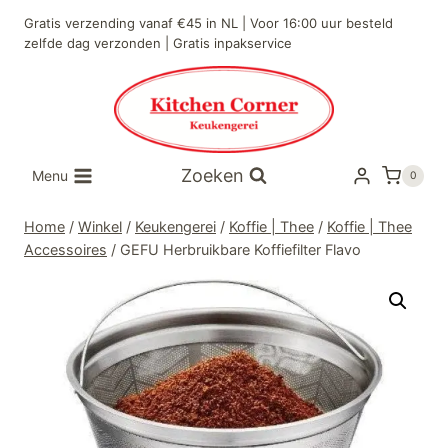
Doorgaan
Gratis verzending vanaf €45 in NL | Voor 16:00 uur besteld
naar
zelfde dag verzonden | Gratis inpakservice
inhoud
Zoeken
Menu
0
Home
/
Winkel
/
Keukengerei
/
Koffie | Thee
/
Koffie | Thee
Accessoires
/
GEFU Herbruikbare Koffiefilter Flavo