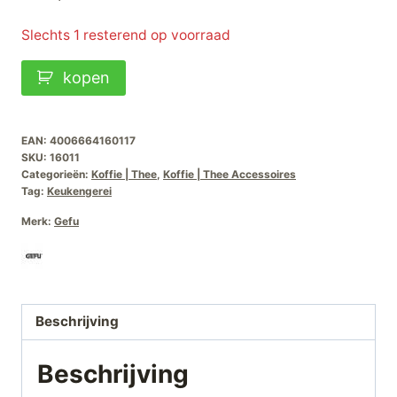
Slechts 1 resterend op voorraad
GEFU
kopen
Herbruikbare
Koffiefilter
Flavo
EAN:
4006664160117
SKU:
16011
aantal
Categorieën:
Koffie | Thee
,
Koffie | Thee Accessoires
Tag:
Keukengerei
Merk:
Gefu
Beschrijving
Beschrijving