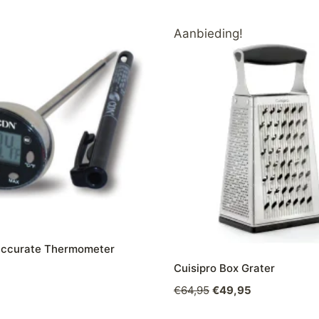
Aanbieding!
ccurate Thermometer
Cuisipro Box Grater
Oorspronkelijke
Huidige
€
64,95
€
49,95
prijs
prijs