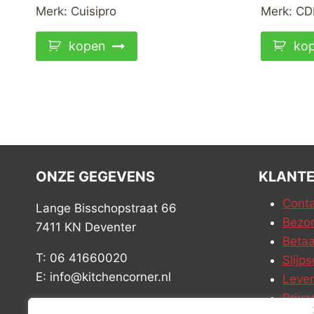
Merk:
Cuisipro
Merk:
CD
kopen
ko
ONZE GEGEVENS
KLANTE
Conta
Lange Bisschopstraat 66
Bezor
7411 KN Deventer
Betaa
T: 06 41660020
Slijps
E: info@kitchencorner.nl
Leve
Priva
KVK: 99238381