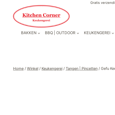
Doorgaan
Gratis verzendi
naar
inhoud
BAKKEN
BBQ | OUTDOOR
KEUKENGEREI
Home
/
Winkel
/
Keukengerei
/
Tangen | Pincetten
/
Gefu Ke