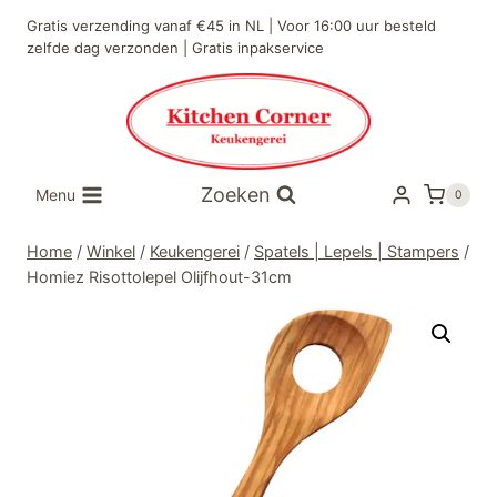
Doorgaan
Gratis verzending vanaf €45 in NL | Voor 16:00 uur besteld
naar
zelfde dag verzonden | Gratis inpakservice
inhoud
Zoeken
Menu
0
Home
/
Winkel
/
Keukengerei
/
Spatels | Lepels | Stampers
/
Homiez Risottolepel Olijfhout-31cm