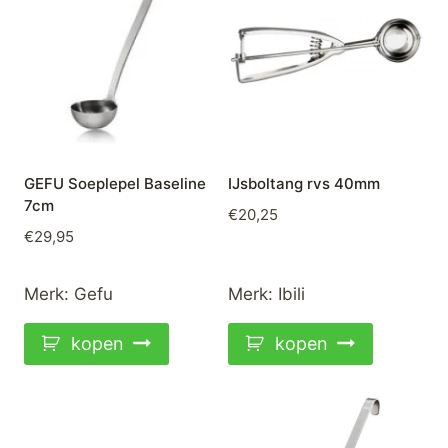
GEFU Soeplepel Baseline
IJsboltang rvs 40mm
7cm
€
20,25
€
29,95
Merk:
Gefu
Merk:
Ibili
kopen
kopen