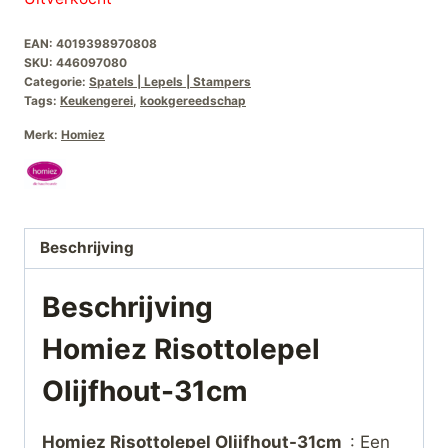
EAN:
4019398970808
SKU:
446097080
Categorie:
Spatels | Lepels | Stampers
Tags:
Keukengerei
,
kookgereedschap
Merk:
Homiez
Beschrijving
Beschrijving
Homiez Risottolepel
Olijfhout-31cm
Homiez Risottolepel Olijfhout-31cm
: Een