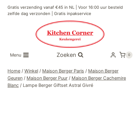
Doorgaan
Gratis verzending vanaf €45 in NL | Voor 16:00 uur besteld
naar
zelfde dag verzonden | Gratis inpakservice
inhoud
Zoeken
Menu
0
Home
/
Winkel
/
Maison Berger Paris
/
Maison Berger
Geuren
/
Maison Berger Puur
/
Maison Berger Cachemire
Blanc
/
Lampe Berger Giftset Astral Givré