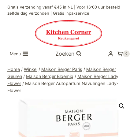
Doorgaan
Gratis verzending vanaf €45 in NL | Voor 16:00 uur besteld
naar
zelfde dag verzonden | Gratis inpakservice
inhoud
Zoeken
Menu
0
Home
/
Winkel
/
Maison Berger Paris
/
Maison Berger
Geuren
/
Maison Berger Bloemig
/
Maison Berger Lady
Flower
/
Maison Berger Autoparfum Navullingen Lady-
Flower