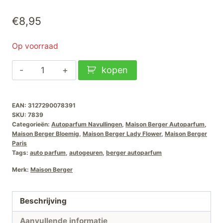
€
8,95
Op voorraad
Maison
kopen
Berger
Autoparfum
EAN:
3127290078391
Navullingen
SKU:
7839
Lady-
Categorieën:
Autoparfum Navullingen
,
Maison Berger Autoparfum
,
Flower
Maison Berger Bloemig
,
Maison Berger Lady Flower
,
Maison Berger
Paris
aantal
Tags:
auto parfum
,
autogeuren
,
berger autoparfum
Merk:
Maison Berger
Beschrijving
Aanvullende informatie