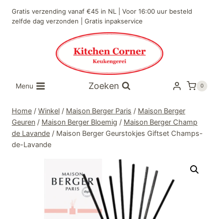
Doorgaan
Gratis verzending vanaf €45 in NL | Voor 16:00 uur besteld
naar
zelfde dag verzonden | Gratis inpakservice
inhoud
Zoeken
Menu
0
Home
/
Winkel
/
Maison Berger Paris
/
Maison Berger
Geuren
/
Maison Berger Bloemig
/
Maison Berger Champ
de Lavande
/
Maison Berger Geurstokjes Giftset Champs-
de-Lavande