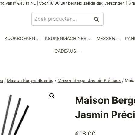
ng vanaf €45 in NL | Voor 16:00 uur besteld zelfde dag verzonden | Gra
Zoeken
Zoeken
naar:
KOOKBOEKEN
KEUKENMACHINES
MESSEN
PAN
CADEAUS
en
/
Maison Berger Bloemig
/
Maison Berger Jasmin Précieux
/
Mais
Maison Berge
Jasmin Préc
€
18,00