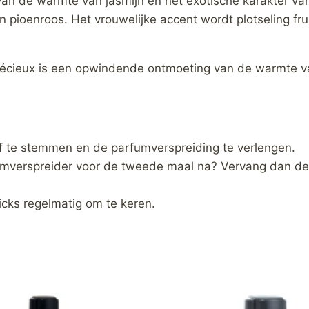
n de warmte van jasmijn en het exotische karakter van
pioenroos. Het vrouwelijke accent wordt plotseling frui
cieux is een opwindende ontmoeting van de warmte van
 af te stemmen en de parfumverspreiding te verlengen.
umverspreider voor de tweede maal na? Vervang dan de 
icks regelmatig om te keren.