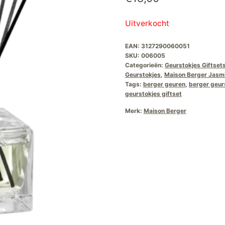
Uitverkocht
EAN:
3127290060051
SKU:
006005
Categorieën:
Geurstokjes Giftset
Geurstokjes
,
Maison Berger Jasmi
Tags:
berger geuren
,
berger geur
geurstokjes giftset
Merk:
Maison Berger