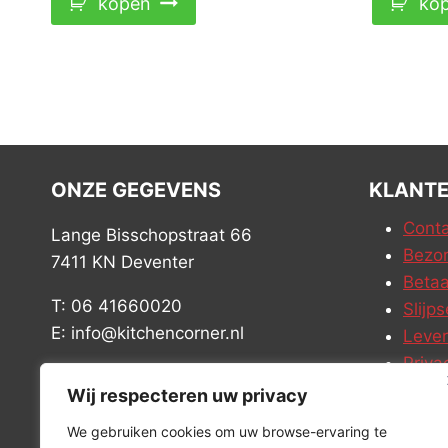
kopen
ko
ONZE GEGEVENS
KLANTE
Conta
Lange Bisschopstraat 66
Bezor
7411 KN Deventer
Betaa
T: 06 41660020
Slijps
E: info@kitchencorner.nl
Leve
Priva
KVK: 99238381
Vacat
Wij respecteren uw privacy
BTW: NL868888989B01
We gebruiken cookies om uw browse-ervaring te