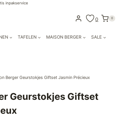
tis inpakservice
0
0
NEN
TAFELEN
MAISON BERGER
SALE
on Berger Geurstokjes Giftset Jasmin Précieux
r Geurstokjes Giftset
ieux