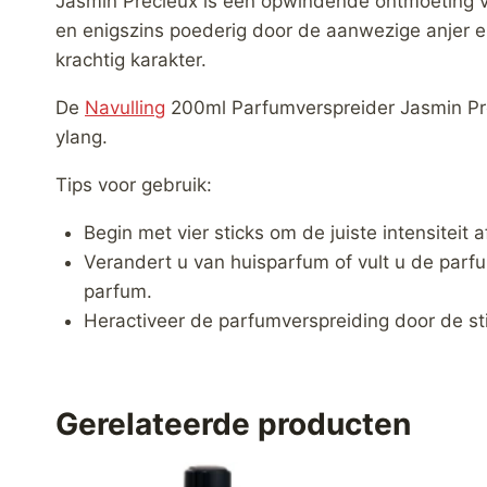
Jasmin Précieux is een opwindende ontmoeting va
en enigszins poederig door de aanwezige anjer en 
krachtig karakter.
De
Navulling
200ml Parfumverspreider Jasmin Pré
ylang.
Tips voor gebruik:
Begin met vier sticks om de juiste intensiteit
Verandert u van huisparfum of vult u de parf
parfum.
Heractiveer de parfumverspreiding door de st
Gerelateerde producten