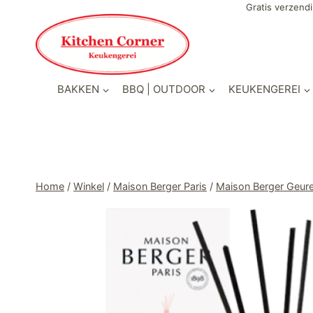
Doorgaan
Gratis verzendi
naar
inhoud
BAKKEN
BBQ | OUTDOOR
KEUKENGEREI
Home
/
Winkel
/
Maison Berger Paris
/
Maison Berger Geur