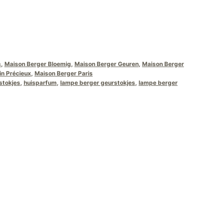
s
,
Maison Berger Bloemig
,
Maison Berger Geuren
,
Maison Berger
n Précieux
,
Maison Berger Paris
stokjes
,
huisparfum
,
lampe berger geurstokjes
,
lampe berger