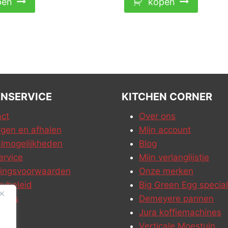
pen
kopen
NSERVICE
KITCHEN CORNER
ct
Over ons
gen en afhalen
Mijn account
lmogelijkheden
Blog
ervice
Mijn verlanglijstje
ringsvoorwaarden
Onze merken
cybeleid
Big Green Egg special
ures
Demeyere pannen
Jura koffiemachines
Verticale Moestuin