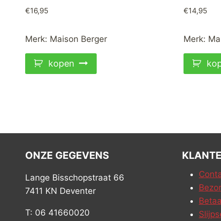
€
16,95
€
14,95
Merk:
Maison Berger
Merk:
Ma
kopen
ko
ONZE GEGEVENS
KLANTE
Conta
Lange Bisschopstraat 66
Bezor
7411 KN Deventer
Betaa
T: 06 41660020
Slijps