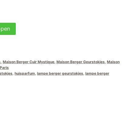
open
s
,
Maison Berger Cuir Mystique
,
Maison Berger Geurstokjes
,
Maison
Paris
stokjes
,
huisparfum
,
lampe berger geurstokjes
,
lampe berger