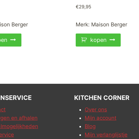
€
29,95
ison Berger
Merk:
Maison Berger
pen
kopen
NSERVICE
KITCHEN CORNER
ct
Over ons
gen en afhalen
Mijn account
lmogelijkheden
Blog
ervice
Mijn verlanglijstje