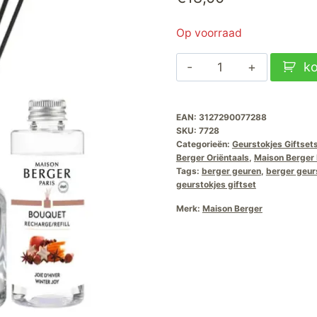
Op voorraad
Maison
k
Berger
Geurstokjes
EAN:
3127290077288
Giftset
SKU:
7728
Splendeur
Categorieën:
Geurstokjes Giftset
Vanillee
Berger Oriëntaals
,
Maison Berger 
Tags:
berger geuren
,
berger geur
aantal
geurstokjes giftset
Merk:
Maison Berger