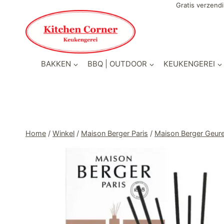
Doorgaan
Gratis verzendi
naar
inhoud
BAKKEN
BBQ | OUTDOOR
KEUKENGEREI
Home
/
Winkel
/
Maison Berger Paris
/
Maison Berger Geur