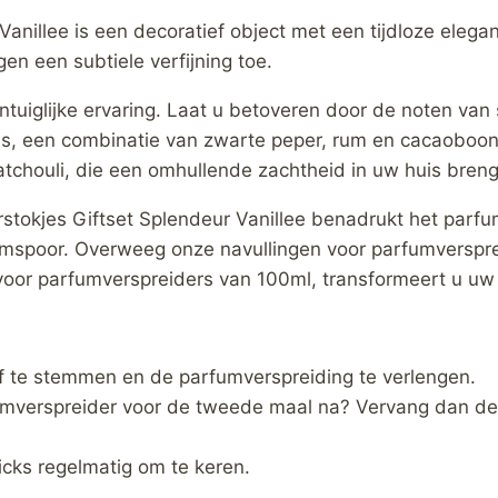
anillee is een decoratief object met een tijdloze elega
egen een subtiele verfijning toe.
ntuiglijke ervaring. Laat u betoveren door de noten va
t is, een combinatie van zwarte peper, rum en cacaoboo
atchouli, die een omhullende zachtheid in uw huis bren
tokjes Giftset Splendeur Vanillee benadrukt het parfum
rfumspoor. Overweeg onze navullingen voor parfumverspr
voor parfumverspreiders van 100ml, transformeert u uw 
 af te stemmen en de parfumverspreiding te verlengen.
umverspreider voor de tweede maal na? Vervang dan de 
icks regelmatig om te keren.