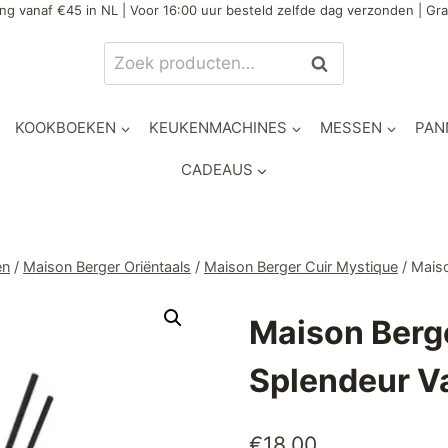
ng vanaf €45 in NL | Voor 16:00 uur besteld zelfde dag verzonden | Gra
Zoeken
Zoeken
naar:
KOOKBOEKEN
KEUKENMACHINES
MESSEN
PAN
CADEAUS
en
/
Maison Berger Oriëntaals
/
Maison Berger Cuir Mystique
/
Maiso
Maison Berge
Splendeur Va
€
18,00