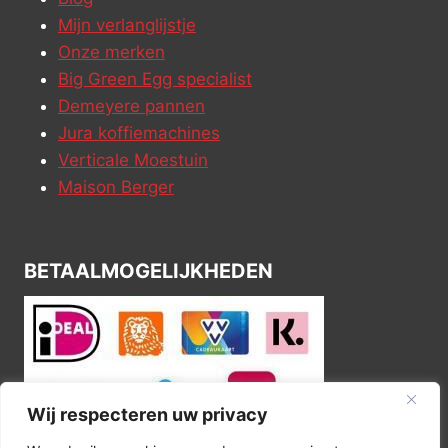
Mijn verlanglijstje
Onze merken
Big Green Egg specialist
Demeyere pannen
Jura koffiemachines
Verticale Moestuin
Maison Berger
BETAALMOGELIJKHEDEN
Wij respecteren uw privacy