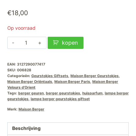
€
18,00
Op voorraad
Maison
kopen
Berger
Geurstokjes
EAN:
3127290077417
Giftset
SKU:
006828
Velours-
Categorieën:
Geurstokjes Giftsets
,
Maison Berger Geurstokjes
,
D'Orient
Maison Berger Oriëntaals
,
Maison Berger Paris
,
Maison Berger
Velours d'Orient
aantal
Tags:
berger geuren
,
berger geurstokjes
,
huisparfum
,
lampe berger
geurstokjes
,
lampe berger geurstokjes giftset
Merk:
Maison Berger
Beschrijving