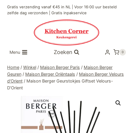
Doorgaan
Gratis verzending vanaf €45 in NL | Voor 16:00 uur besteld
naar
zelfde dag verzonden | Gratis inpakservice
inhoud
Zoeken
Menu
0
Home
/
Winkel
/
Maison Berger Paris
/
Maison Berger
Geuren
/
Maison Berger Oriëntaals
/
Maison Berger Velours
d'Orient
/
Maison Berger Geurstokjes Giftset Velours-
D’Orient