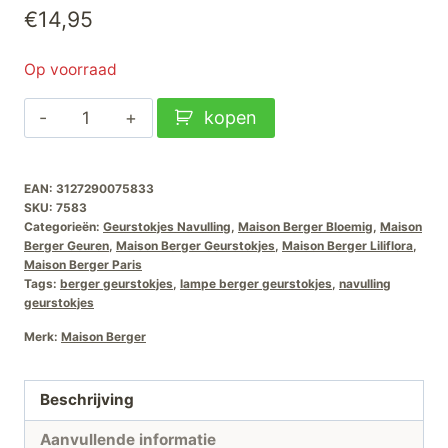
€
14,95
Op voorraad
Maison
kopen
Berger
Geurstokjes
EAN:
3127290075833
Navulling-
SKU:
7583
Liliflora
Categorieën:
Geurstokjes Navulling
,
Maison Berger Bloemig
,
Maison
aantal
Berger Geuren
,
Maison Berger Geurstokjes
,
Maison Berger Liliflora
,
Maison Berger Paris
Tags:
berger geurstokjes
,
lampe berger geurstokjes
,
navulling
geurstokjes
Merk:
Maison Berger
Beschrijving
Aanvullende informatie