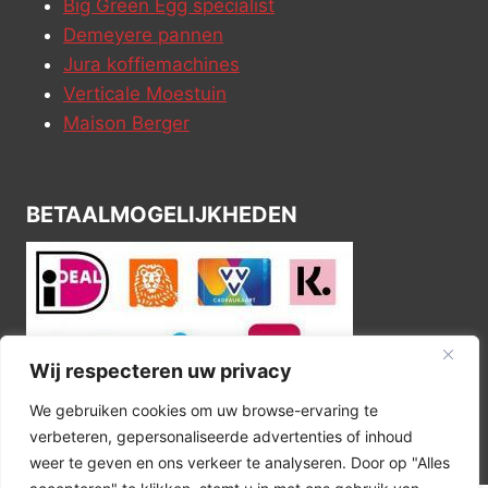
Big Green Egg specialist
Demeyere pannen
Jura koffiemachines
Verticale Moestuin
Maison Berger
BETAALMOGELIJKHEDEN
Wij respecteren uw privacy
We gebruiken cookies om uw browse-ervaring te
verbeteren, gepersonaliseerde advertenties of inhoud
weer te geven en ons verkeer te analyseren. Door op "Alles