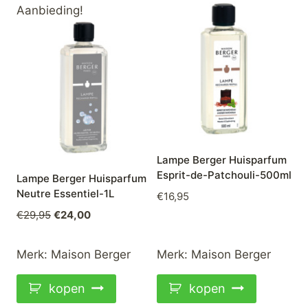
Aanbieding!
Lampe Berger Huisparfum
Esprit-de-Patchouli-500ml
Lampe Berger Huisparfum
Neutre Essentiel-1L
€
16,95
Oorspronkelijke
Huidige
€
29,95
€
24,00
prijs
prijs
was:
is:
Merk:
Maison Berger
Merk:
Maison Berger
€29,95.
€24,00.
kopen
kopen