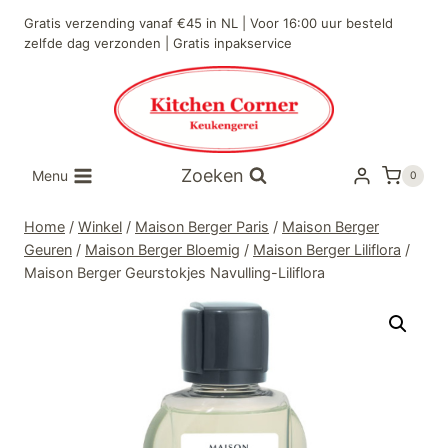
Doorgaan
Gratis verzending vanaf €45 in NL | Voor 16:00 uur besteld
naar
zelfde dag verzonden | Gratis inpakservice
inhoud
Zoeken
Menu
0
Home
/
Winkel
/
Maison Berger Paris
/
Maison Berger
Geuren
/
Maison Berger Bloemig
/
Maison Berger Liliflora
/
Maison Berger Geurstokjes Navulling-Liliflora