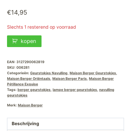
€
14,95
Slechts 1 resterend op voorraad
Maison
kopen
Berger
Geurstokjes
Navulling
EAN:
3127290062819
SKU:
006281
Pétillance
Categorieën:
Geurstokjes Navulling
,
Maison Berger Geurstokjes
,
Exquise
Maison Berger Oriëntaals
,
Maison Berger Paris
,
Maison Berger
Pétillance Exquise
aantal
Tags:
berger geurstokjes
,
lampe berger geurstokjes
,
navulling
geurstokjes
Merk:
Maison Berger
Beschrijving