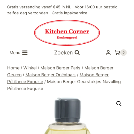
Doorgaan
Gratis verzending vanaf €45 in NL | Voor 16:00 uur besteld
naar
zelfde dag verzonden | Gratis inpakservice
inhoud
Zoeken
Menu
0
Home
/
Winkel
/
Maison Berger Paris
/
Maison Berger
Geuren
/
Maison Berger Oriëntaals
/
Maison Berger
Pétillance Exquise
/
Maison Berger Geurstokjes Navulling
Pétillance Exquise