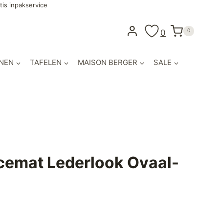
tis inpakservice
0
0
NEN
TAFELEN
MAISON BERGER
SALE
cemat Lederlook Ovaal-
jke
e