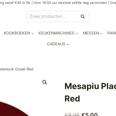
ng vanaf €45 in NL | Voor 16:00 uur besteld zelfde dag verzonden | Gra
Zoeken
Zoeken
naar:
KOOKBOEKEN
KEUKENMACHINES
MESSEN
PAN
CADEAUS
ederlook Ovaal-Red
Mesapiu Pla
Red
Oorspronkeli
Huidig
€
8,95
€
5,00