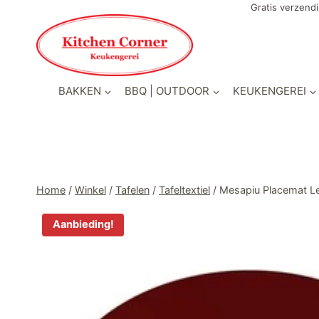
Doorgaan
Gratis verzendi
naar
inhoud
BAKKEN
BBQ | OUTDOOR
KEUKENGEREI
Home
/
Winkel
/
Tafelen
/
Tafeltextiel
/
Mesapiu Placemat L
Aanbieding!