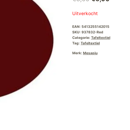
prijs
prijs
Uitverkocht
was:
is:
EAN:
5413255142015
€8,95.
€5,00.
SKU:
937832-Red
Categorie:
Tafeltextiel
Tag:
Tafeltextiel
Merk:
Mesapiu