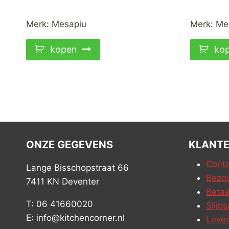
Merk:
Mesapiu
Merk:
Me
kopen
ko
ONZE GEGEVENS
KLANTE
Conta
Lange Bisschopstraat 66
Bezor
7411 KN Deventer
Betaa
T: 06 41660020
Slijps
E: info@kitchencorner.nl
Leve