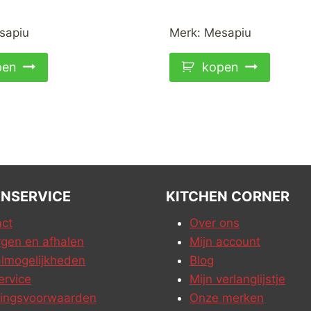
sapiu
Merk:
Mesapiu
pen
kopen
NSERVICE
KITCHEN CORNER
ct
Over ons
gen en afhalen
Mijn account
lmogelijkheden
Blog
ervice
Mijn verlanglijstje
ringsvoorwaarden
Onze merken