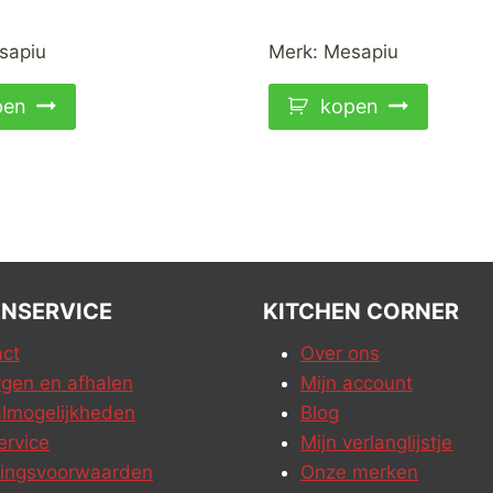
sapiu
Merk:
Mesapiu
pen
kopen
NSERVICE
KITCHEN CORNER
ct
Over ons
gen en afhalen
Mijn account
lmogelijkheden
Blog
ervice
Mijn verlanglijstje
ringsvoorwaarden
Onze merken