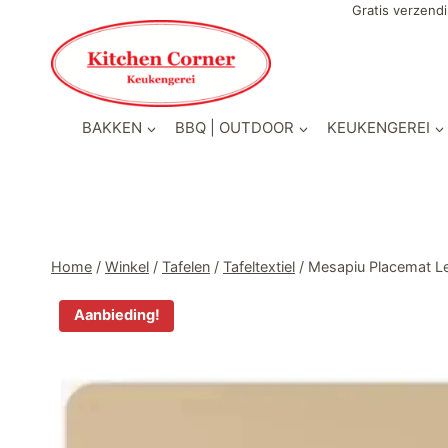
Doorgaan
Gratis verzendi
naar
inhoud
BAKKEN
BBQ | OUTDOOR
KEUKENGEREI
Home
/
Winkel
/
Tafelen
/
Tafeltextiel
/
Mesapiu Placemat L
Aanbieding!