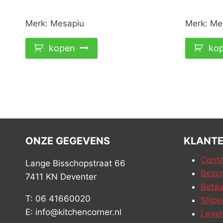
Merk:
Mesapiu
Merk:
Me
kopen
ko
ONZE GEGEVENS
KLANTE
Conta
Lange Bisschopstraat 66
Bezor
7411 KN Deventer
Betaa
T: 06 41660020
Slijps
E: info@kitchencorner.nl
Leve