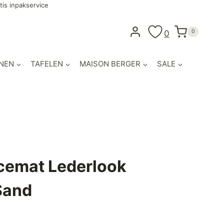
tis inpakservice
0
0
NEN
TAFELEN
MAISON BERGER
SALE
cemat Lederlook
Sand
jke
e