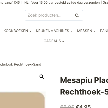
ng vanaf €45 in NL | Voor 16:00 uur besteld zelfde dag verzonden | Gra
Zoeken
Zoeken
naar:
KOOKBOEKEN
KEUKENMACHINES
MESSEN
PAN
CADEAUS
ederlook Rechthoek-Sand
Mesapiu Pla
Rechthoek-
Oorspronkeli
Huidig
€
8,95
€
4,95