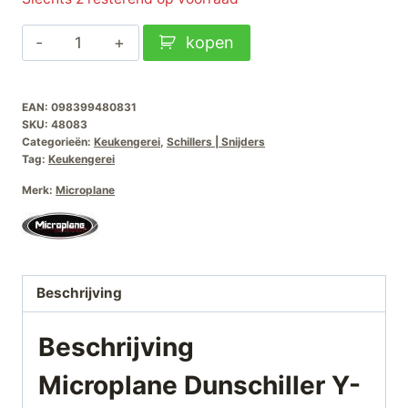
Microplane
kopen
Dunschiller
Y-
EAN:
098399480831
Model
SKU:
48083
Julienne
Categorieën:
Keukengerei
,
Schillers | Snijders
aantal
Tag:
Keukengerei
Merk:
Microplane
Beschrijving
Beschrijving
Microplane Dunschiller Y-