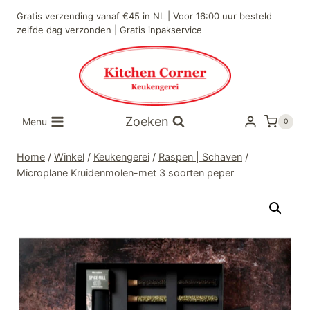
Doorgaan
Gratis verzending vanaf €45 in NL | Voor 16:00 uur besteld
naar
zelfde dag verzonden | Gratis inpakservice
inhoud
Zoeken
Menu
0
Home
/
Winkel
/
Keukengerei
/
Raspen | Schaven
/
Microplane Kruidenmolen-met 3 soorten peper