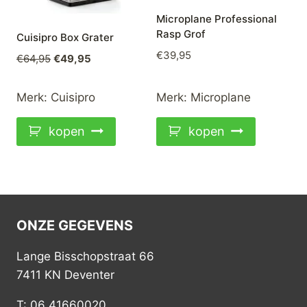
Microplane Professional
Rasp Grof
Cuisipro Box Grater
€
39,95
Oorspronkelijke
Huidige
€
64,95
€
49,95
prijs
prijs
was:
is:
Merk:
Cuisipro
Merk:
Microplane
€64,95.
€49,95.
kopen
kopen
ONZE GEGEVENS
Lange Bisschopstraat 66
7411 KN Deventer
T: 06 41660020