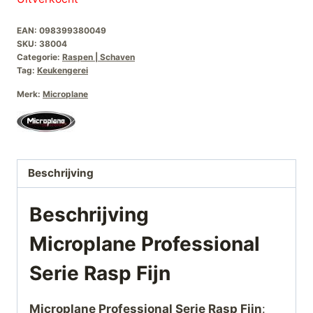
was:
is:
EAN:
098399380049
€32,50.
€25,00.
SKU:
38004
Categorie:
Raspen | Schaven
Tag:
Keukengerei
Merk:
Microplane
Beschrijving
Beschrijving
Microplane Professional
Serie Rasp Fijn
Microplane Professional Serie Rasp Fijn
: