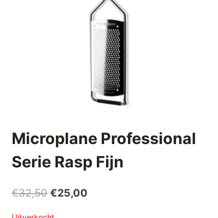
Microplane Professional
Serie Rasp Fijn
Oorspronkelijke
Huidige
€
32,50
€
25,00
prijs
prijs
Uitverkocht