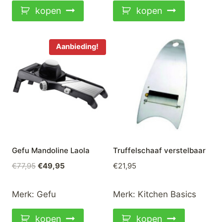
kopen
kopen
Aanbieding!
Gefu Mandoline Laola
Truffelschaaf verstelbaar
Oorspronkelijke
Huidige
€
77,95
€
49,95
€
21,95
prijs
prijs
was:
is:
Merk:
Gefu
Merk:
Kitchen Basics
€77,95.
€49,95.
kopen
kopen