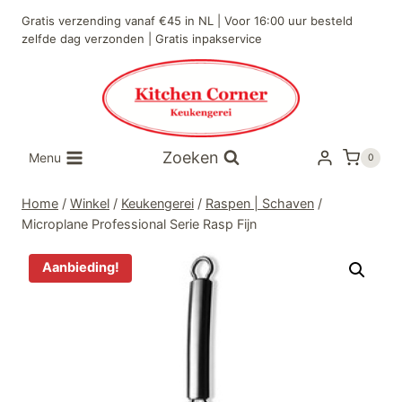
Doorgaan
Gratis verzending vanaf €45 in NL | Voor 16:00 uur besteld
naar
zelfde dag verzonden | Gratis inpakservice
inhoud
Zoeken
Menu
0
Home
/
Winkel
/
Keukengerei
/
Raspen | Schaven
/
Microplane Professional Serie Rasp Fijn
Aanbieding!