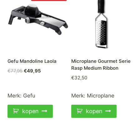
Gefu Mandoline Laola
Microplane Gourmet Serie
Rasp Medium Ribbon
Oorspronkelijke
Huidige
€
77,95
€
49,95
€
32,50
prijs
prijs
was:
is:
€77,95.
€49,95.
Merk:
Gefu
Merk:
Microplane
kopen
kopen