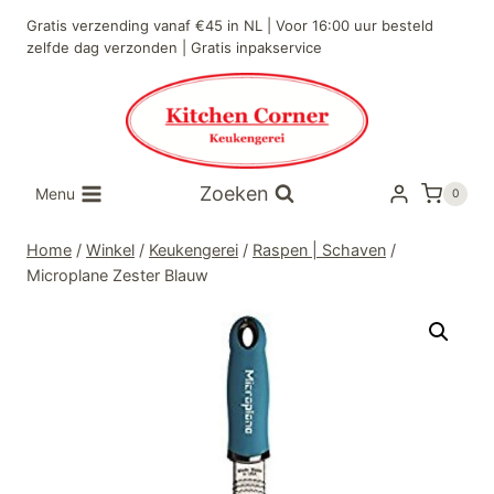
Doorgaan
Gratis verzending vanaf €45 in NL | Voor 16:00 uur besteld
naar
zelfde dag verzonden | Gratis inpakservice
inhoud
Zoeken
Menu
0
Home
/
Winkel
/
Keukengerei
/
Raspen | Schaven
/
Microplane Zester Blauw