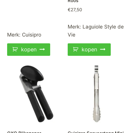
Roos
prijs
prijs
€
27,50
was:
is:
€64,95.
€49,95.
Merk:
Laguiole Style de
Merk:
Cuisipro
Vie
kopen
kopen