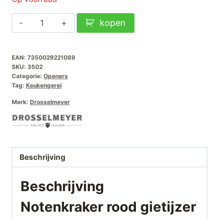
was:
is:
Notenkraker
kopen
€44,95.
€34,95.
rood
gietijzer
EAN:
7350029221089
aantal
SKU:
3502
Categorie:
Openers
Tag:
Keukengerei
Merk:
Drosselmeyer
Beschrijving
Beschrijving
Notenkraker rood gietijzer