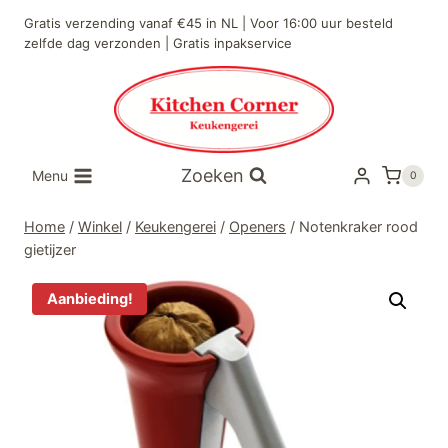
Doorgaan
Gratis verzending vanaf €45 in NL | Voor 16:00 uur besteld
naar
zelfde dag verzonden | Gratis inpakservice
inhoud
Zoeken
Menu
0
Home
/
Winkel
/
Keukengerei
/
Openers
/
Notenkraker rood
gietijzer
Aanbieding!