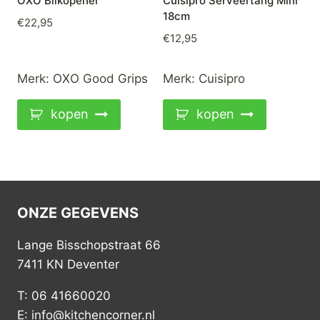
OXO Blikopener
Cuisipro Serveertang Mini
18cm
€
22,95
€
12,95
Merk:
OXO Good Grips
Merk:
Cuisipro
kopen
kopen
ONZE GEGEVENS
Lange Bisschopstraat 66
7411 KN Deventer
T: 06 41660020
E: info@kitchencorner.nl