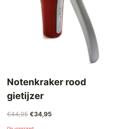
Notenkraker rood
gietijzer
Oorspronkelijke
Huidige
€
44,95
€
34,95
prijs
prijs
Op voorraad