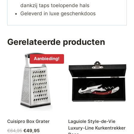
dankzij taps toelopende hals
Geleverd in luxe geschenkdoos
Gerelateerde producten
Aanbieding!
Cuisipro Box Grater
Laguiole Style-de-Vie
Luxury-Line Kurkentrekker
Oorspronkelijke
Huidige
€
64,95
€
49,95