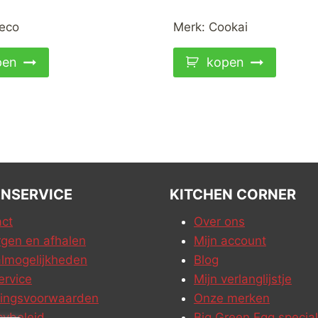
eco
Merk:
Cookai
pen
kopen
NSERVICE
KITCHEN CORNER
ct
Over ons
gen en afhalen
Mijn account
lmogelijkheden
Blog
ervice
Mijn verlanglijstje
ringsvoorwaarden
Onze merken
cybeleid
Big Green Egg special