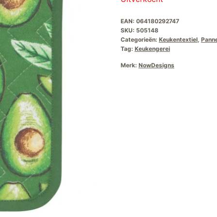
EAN:
064180292747
SKU:
505148
Categorieën:
Keukentextiel
,
Pann
Tag:
Keukengerei
Merk:
NowDesigns