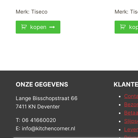
Merk:
Tiseco
Merk:
Tis
kopen
ko
ONZE GEGEVENS
KLANTE
Conta
Lange Bisschopstraat 66
Bezor
7411 KN Deventer
Betaa
T: 06 41660020
Slijps
E: info@kitchencorner.nl
Leve
Priva