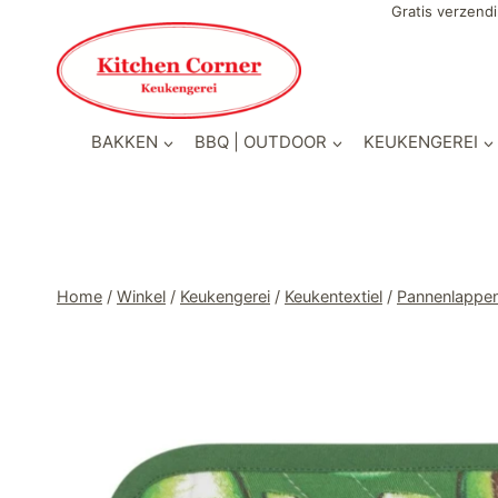
Doorgaan
Gratis verzendi
naar
inhoud
BAKKEN
BBQ | OUTDOOR
KEUKENGEREI
Home
/
Winkel
/
Keukengerei
/
Keukentextiel
/
Pannenlappe