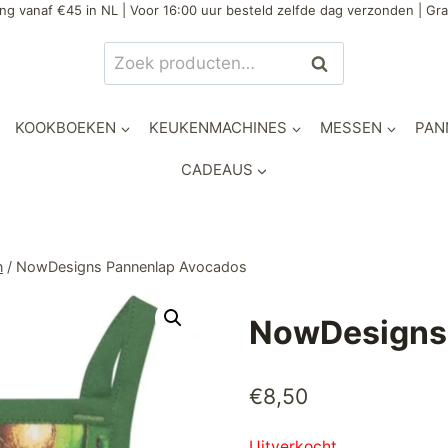
ng vanaf €45 in NL | Voor 16:00 uur besteld zelfde dag verzonden | Gra
Zoeken
Zoeken
naar:
KOOKBOEKEN
KEUKENMACHINES
MESSEN
PAN
CADEAUS
n
/
NowDesigns Pannenlap Avocados
NowDesigns
€
8,50
Uitverkocht