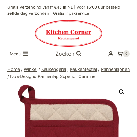
Doorgaan
Gratis verzending vanaf €45 in NL | Voor 16:00 uur besteld
naar
zelfde dag verzonden | Gratis inpakservice
inhoud
Zoeken
Menu
0
Home
/
Winkel
/
Keukengerei
/
Keukentextiel
/
Pannenlappen
/
NowDesigns Pannenlap Superior Carmine