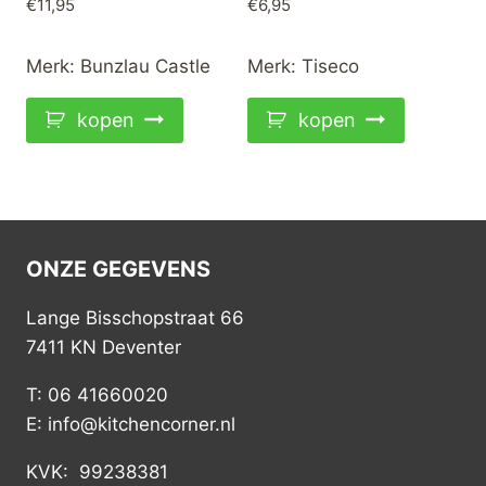
€
11,95
€
6,95
Merk:
Bunzlau Castle
Merk:
Tiseco
kopen
kopen
ONZE GEGEVENS
Lange Bisschopstraat 66
7411 KN Deventer
T: 06 41660020
E: info@kitchencorner.nl
KVK: 99238381