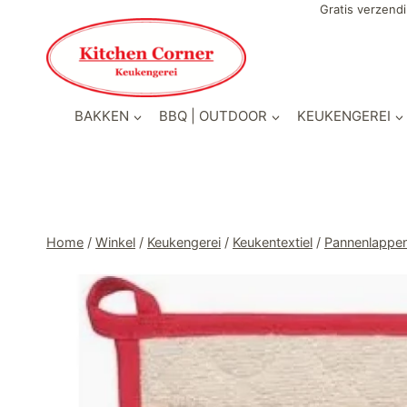
Doorgaan
Gratis verzendi
naar
inhoud
BAKKEN
BBQ | OUTDOOR
KEUKENGEREI
Home
/
Winkel
/
Keukengerei
/
Keukentextiel
/
Pannenlappe