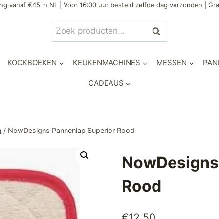
ng vanaf €45 in NL | Voor 16:00 uur besteld zelfde dag verzonden | Gra
Zoeken
Zoeken
naar:
KOOKBOEKEN
KEUKENMACHINES
MESSEN
PAN
CADEAUS
n
/
NowDesigns Pannenlap Superior Rood
NowDesigns 
Rood
€
12,50