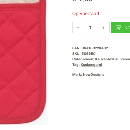
Op voorraad
NowDesigns
k
Pannenlap
Superior
EAN:
064180228432
Rood
SKU:
506650
aantal
Categorieën:
Keukentextiel
,
Pann
Tag:
Keukengerei
Merk:
NowDesigns