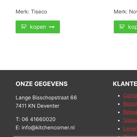
Merk:
Tiseco
Merk:
No
kopen
ko
ONZE GEGEVENS
KLANTE
Conta
Lange Bisschopstraat 66
Bezor
7411 KN Deventer
Betaa
T: 06 41660020
Slijps
E: info@kitchencorner.nl
Leve
Priva