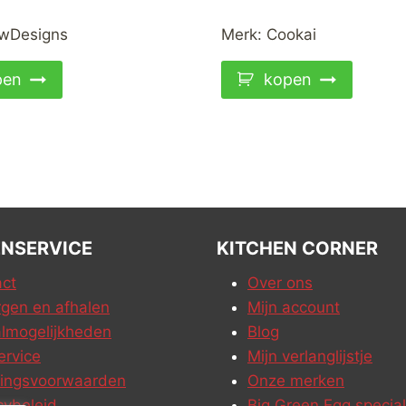
wDesigns
Merk:
Cookai
pen
kopen
NSERVICE
KITCHEN CORNER
ct
Over ons
gen en afhalen
Mijn account
lmogelijkheden
Blog
ervice
Mijn verlanglijstje
ringsvoorwaarden
Onze merken
cybeleid
Big Green Egg special