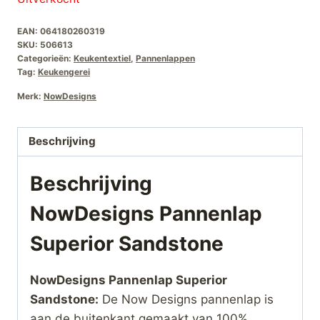
EAN:
064180260319
SKU:
506613
Categorieën:
Keukentextiel
,
Pannenlappen
Tag:
Keukengerei
Merk:
NowDesigns
Beschrijving
Beschrijving
NowDesigns Pannenlap
Superior Sandstone
NowDesigns Pannenlap Superior
Sandstone:
De Now Designs pannenlap is
aan de buitenkant gemaakt van 100%