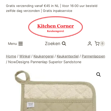
Doorgaan
Gratis verzending vanaf €45 in NL | Voor 16:00 uur besteld
naar
zelfde dag verzonden | Gratis inpakservice
inhoud
Zoeken
Menu
0
Home
/
Winkel
/
Keukengerei
/
Keukentextiel
/
Pannenlappen
/
NowDesigns Pannenlap Superior Sandstone