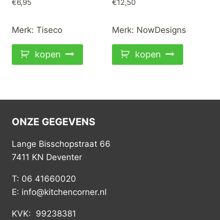
€
6,95
€
12,50
Merk:
Tiseco
Merk:
NowDesigns
kopen
kopen
ONZE GEGEVENS
Lange Bisschopstraat 66
7411 KN Deventer
T: 06 41660020
E: info@kitchencorner.nl
KVK: 99238381