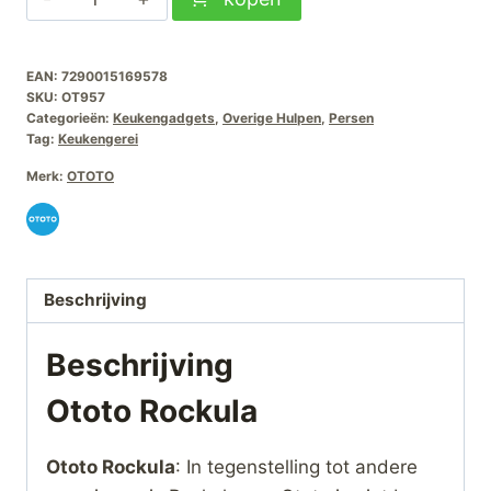
Rockula
aantal
EAN:
7290015169578
SKU:
OT957
Categorieën:
Keukengadgets
,
Overige Hulpen
,
Persen
Tag:
Keukengerei
Merk:
OTOTO
Beschrijving
Beschrijving
Ototo Rockula
Ototo Rockula
: In tegenstelling tot andere