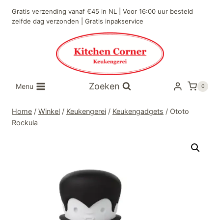
Doorgaan
Gratis verzending vanaf €45 in NL | Voor 16:00 uur besteld
naar
zelfde dag verzonden | Gratis inpakservice
inhoud
Zoeken
Menu
0
Home
/
Winkel
/
Keukengerei
/
Keukengadgets
/
Ototo
Rockula