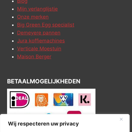
Blog
Mijn verlanglijstje
Onze merken
Big Green Egg specialist
Demeyere pannen
Jura koffiemachines
Verticale Moestuin
Maison Berger
BETAALMOGELIJKHEDEN
Wij respecteren uw privacy