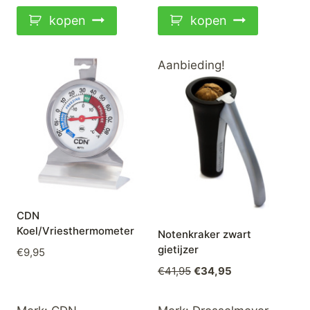
kopen
kopen
Aanbieding!
CDN
Koel/Vriesthermometer
Notenkraker zwart
gietijzer
€
9,95
Oorspronkelijke
Huidige
€
41,95
€
34,95
prijs
prijs
was:
is: