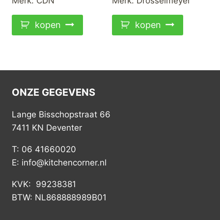
Merk:
CDN
Merk:
Drosselmeyer
€41,95.
€34,95.
kopen
kopen
ONZE GEGEVENS
Lange Bisschopstraat 66
7411 KN Deventer
T: 06 41660020
E: info@kitchencorner.nl
KVK: 99238381
BTW: NL868888989B01