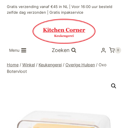
Doorgaan
Gratis verzending vanaf €45 in NL | Voor 16:00 uur besteld
naar
zelfde dag verzonden | Gratis inpakservice
inhoud
Zoeken
Menu
0
Home
/
Winkel
/
Keukengerei
/
Overige Hulpen
/
Oxo
Botervloot