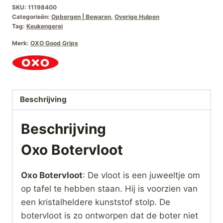
SKU:
11198400
Categorieën:
Opbergen | Bewaren
,
Overige Hulpen
Tag:
Keukengerei
Merk:
OXO Good Grips
Beschrijving
Beschrijving
Oxo Botervloot
Oxo Botervloot
: De vloot is een juweeltje om
op tafel te hebben staan. Hij is voorzien van
een kristalheldere kunststof stolp. De
botervloot is zo ontworpen dat de boter niet