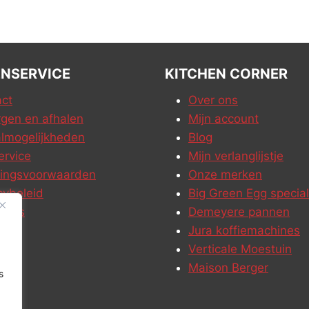
NSERVICE
KITCHEN CORNER
ct
Over ons
gen en afhalen
Mijn account
lmogelijkheden
Blog
ervice
Mijn verlanglijstje
ringsvoorwaarden
Onze merken
cybeleid
Big Green Egg special
ures
Demeyere pannen
Jura koffiemachines
Verticale Moestuin
Maison Berger
s