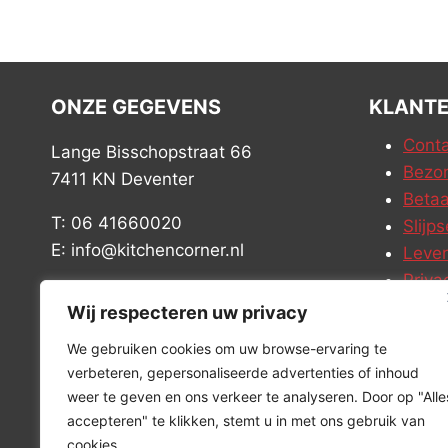
ONZE GEGEVENS
KLANTE
Conta
Lange Bisschopstraat 66
Bezor
7411 KN Deventer
Betaa
T: 06 41660020
Slijps
E: info@kitchencorner.nl
Leve
Priva
KVK: 99238381
Vacat
Wij respecteren uw privacy
BTW: NL868888989B01
We gebruiken cookies om uw browse-ervaring te
verbeteren, gepersonaliseerde advertenties of inhoud
weer te geven en ons verkeer te analyseren. Door op "Alle
accepteren" te klikken, stemt u in met ons gebruik van
cookies.