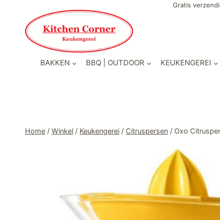
Doorgaan
Gratis verzendi
naar
inhoud
BAKKEN
BBQ | OUTDOOR
KEUKENGEREI
Home
/
Winkel
/
Keukengerei
/
Citruspersen
/
Oxo Citrusper