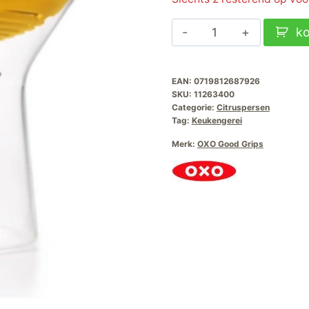
Oxo
k
Citruspers
2-
EAN:
0719812687926
in-
SKU:
11263400
1
Categorie:
Citruspersen
aantal
Tag:
Keukengerei
Merk:
OXO Good Grips