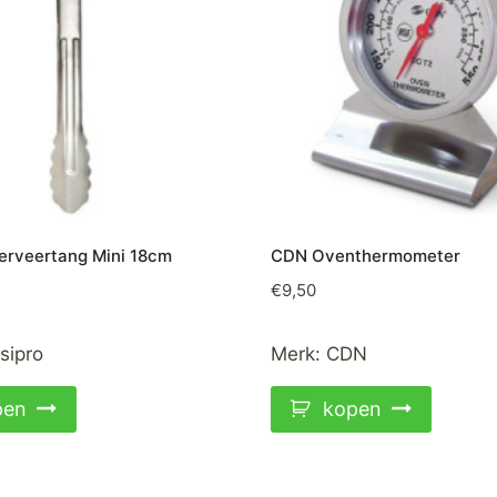
Serveertang Mini 18cm
CDN Oventhermometer
€
9,50
sipro
Merk:
CDN
pen
kopen