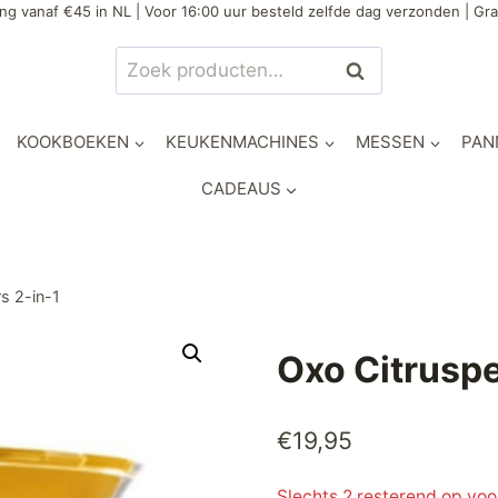
ng vanaf €45 in NL | Voor 16:00 uur besteld zelfde dag verzonden | Gra
Zoeken
Zoeken
naar:
KOOKBOEKEN
KEUKENMACHINES
MESSEN
PAN
CADEAUS
s 2-in-1
Oxo Citruspe
€
19,95
Slechts 2 resterend op vo