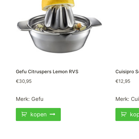
Gefu Citruspers Lemon RVS
Cuisipro 
€
30,95
€
12,95
Merk:
Gefu
Merk:
Cui
kopen
ko