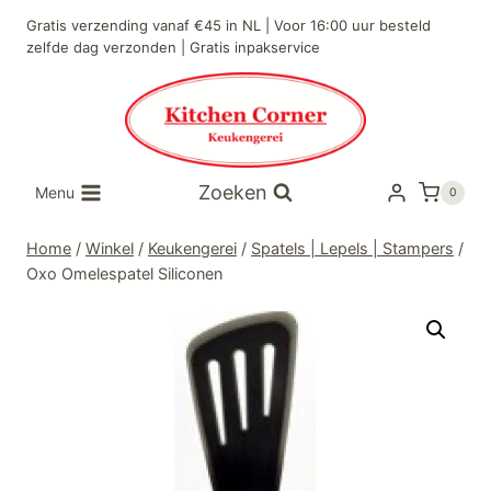
Doorgaan
Gratis verzending vanaf €45 in NL | Voor 16:00 uur besteld
naar
zelfde dag verzonden | Gratis inpakservice
inhoud
Zoeken
Menu
0
Home
/
Winkel
/
Keukengerei
/
Spatels | Lepels | Stampers
/
Oxo Omelespatel Siliconen