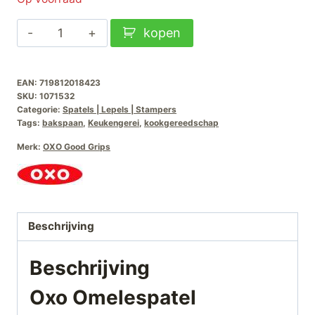
Oxo
kopen
Omelespatel
Siliconen
EAN:
719812018423
aantal
SKU:
1071532
Categorie:
Spatels | Lepels | Stampers
Tags:
bakspaan
,
Keukengerei
,
kookgereedschap
Merk:
OXO Good Grips
Beschrijving
Beschrijving
Oxo Omelespatel