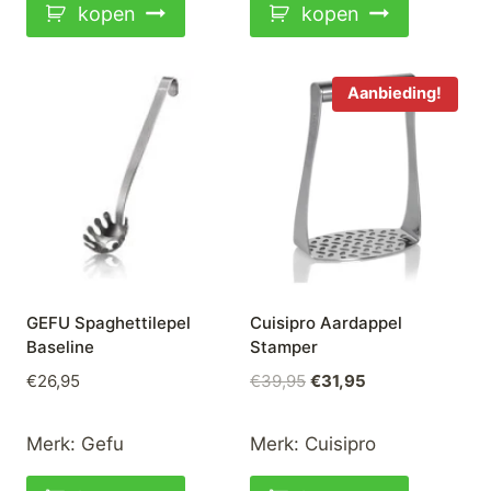
kopen
kopen
Aanbieding!
GEFU Spaghettilepel
Cuisipro Aardappel
Baseline
Stamper
Oorspronkelijke
Huidige
€
26,95
€
39,95
€
31,95
prijs
prijs
was:
is:
Merk:
Gefu
Merk:
Cuisipro
€39,95.
€31,95.