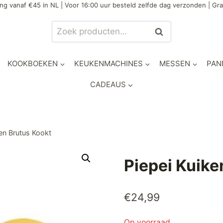
ng vanaf €45 in NL | Voor 16:00 uur besteld zelfde dag verzonden | Gra
Zoeken
Zoeken
naar:
KOOKBOEKEN
KEUKENMACHINES
MESSEN
PAN
CADEAUS
ken Brutus Kookt
Piepei Kuike
€
24,99
Op voorraad