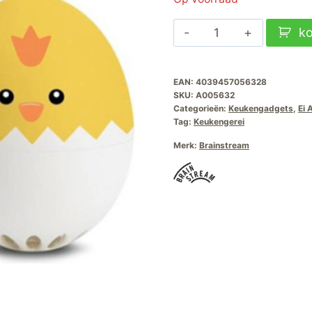
Piepei
k
Kuiken
Brutus
EAN:
4039457056328
Kookt
SKU:
A005632
aantal
Categorieën:
Keukengadgets
,
Ei 
Tag:
Keukengerei
Merk:
Brainstream