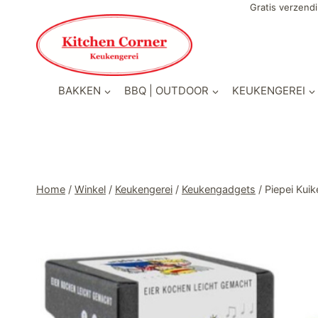
Doorgaan
Gratis verzendi
naar
inhoud
BAKKEN
BBQ | OUTDOOR
KEUKENGEREI
Home
/
Winkel
/
Keukengerei
/
Keukengadgets
/
Piepei Kui