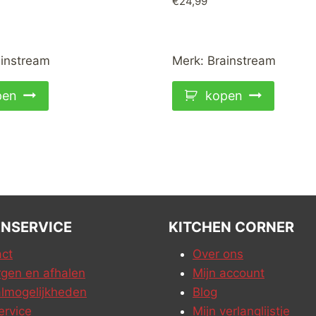
€
24,99
instream
Merk:
Brainstream
pen
kopen
NSERVICE
KITCHEN CORNER
ct
Over ons
gen en afhalen
Mijn account
lmogelijkheden
Blog
ervice
Mijn verlanglijstje