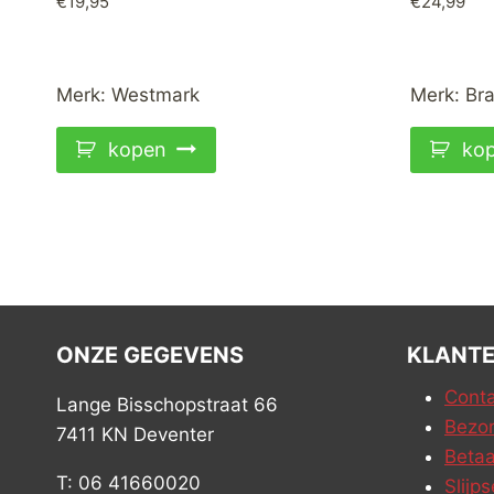
€
19,95
€
24,99
Merk:
Westmark
Merk:
Bra
kopen
ko
ONZE GEGEVENS
KLANTE
Conta
Lange Bisschopstraat 66
Bezor
7411 KN Deventer
Betaa
T: 06 41660020
Slijps