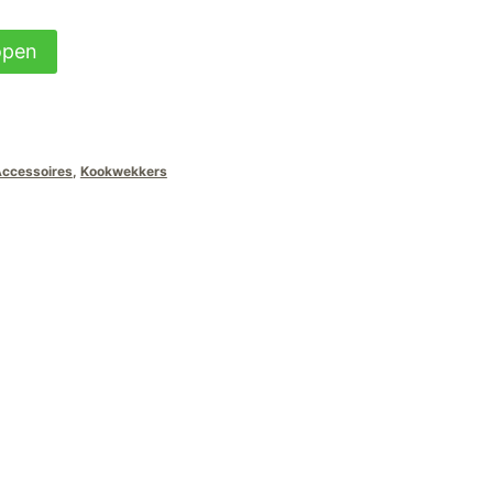
open
Accessoires
,
Kookwekkers