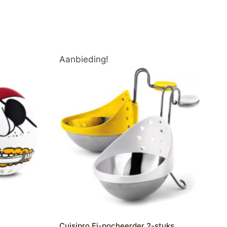
Aanbieding!
Cuisipro Ei-pocheerder 2-stuks