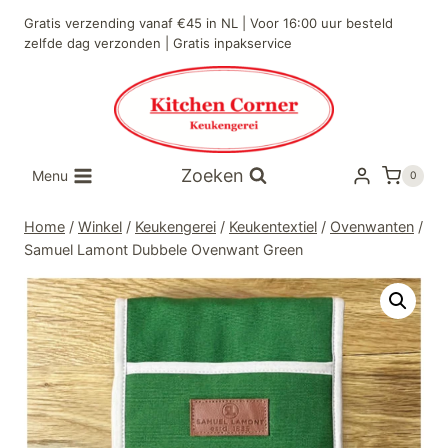
Doorgaan
Gratis verzending vanaf €45 in NL | Voor 16:00 uur besteld
naar
zelfde dag verzonden | Gratis inpakservice
inhoud
Zoeken
Menu
0
Home
/
Winkel
/
Keukengerei
/
Keukentextiel
/
Ovenwanten
/
Samuel Lamont Dubbele Ovenwant Green