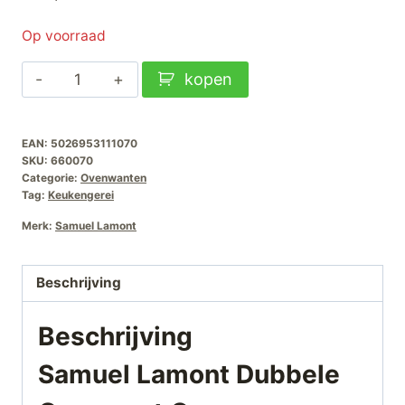
Op voorraad
Samuel
kopen
Lamont
Dubbele
EAN:
5026953111070
Ovenwant
SKU:
660070
Green
Categorie:
Ovenwanten
aantal
Tag:
Keukengerei
Merk:
Samuel Lamont
Beschrijving
Beschrijving
Samuel Lamont Dubbele