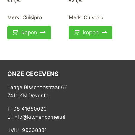
€
14,95
€
24,95
Merk:
Cuisipro
Merk:
Cuisipro
kopen
kopen
ONZE GEGEVENS
Lange Bisschopstraat 66
7411 KN Deventer
T: 06 41660020
E: info@kitchencorner.nl
KVK: 99238381