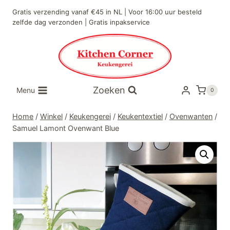
Doorgaan
Gratis verzending vanaf €45 in NL | Voor 16:00 uur besteld
naar
zelfde dag verzonden | Gratis inpakservice
inhoud
Zoeken
Menu
0
Home
/
Winkel
/
Keukengerei
/
Keukentextiel
/
Ovenwanten
/
Samuel Lamont Ovenwant Blue