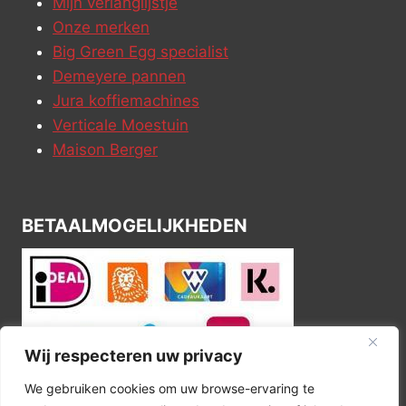
Mijn verlanglijstje
Onze merken
Big Green Egg specialist
Demeyere pannen
Jura koffiemachines
Verticale Moestuin
Maison Berger
BETAALMOGELIJKHEDEN
Wij respecteren uw privacy
We gebruiken cookies om uw browse-ervaring te