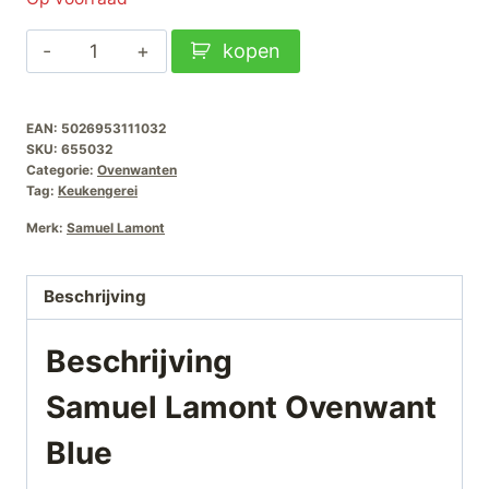
Samuel
kopen
Lamont
Ovenwant
EAN:
5026953111032
Blue
SKU:
655032
aantal
Categorie:
Ovenwanten
Tag:
Keukengerei
Merk:
Samuel Lamont
Beschrijving
Beschrijving
Samuel Lamont Ovenwant
Blue