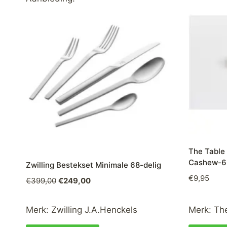
The Table 
Cashew-6
Zwilling Bestekset Minimale 68-delig
€
9,95
Oorspronkelijke
Huidige
€
399,00
€
249,00
prijs
prijs
was:
is:
Merk:
Zwilling J.A.Henckels
Merk:
Th
€399,00.
€249,00.