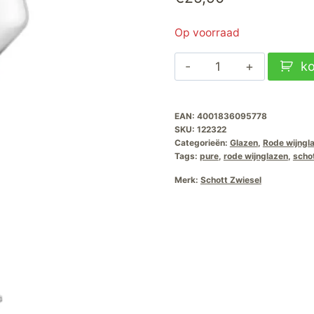
Op voorraad
Schott
k
Zwiesel
Pure
EAN:
4001836095778
Bourgogne-
SKU:
122322
goblet-
Categorieën:
Glazen
,
Rode wijngl
140-
Tags:
pure
,
rode wijnglazen
,
schot
0.7Ltr-
Merk:
Schott Zwiesel
2
stuks
aantal