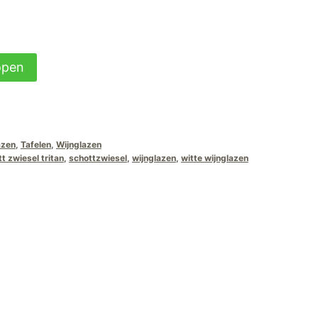
open
azen
,
Tafelen
,
Wijnglazen
t zwiesel tritan
,
schottzwiesel
,
wijnglazen
,
witte wijnglazen