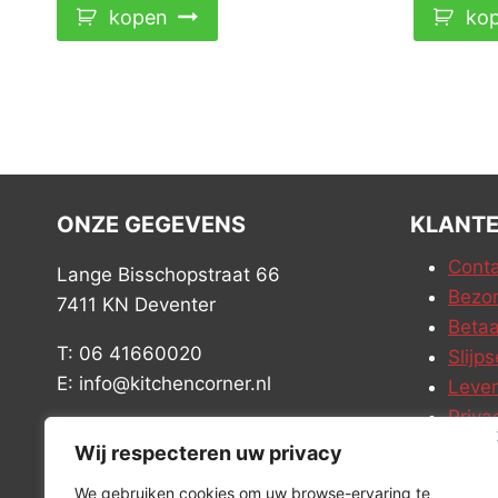
kopen
ko
ONZE GEGEVENS
KLANTE
Conta
Lange Bisschopstraat 66
Bezor
7411 KN Deventer
Betaa
T: 06 41660020
Slijps
E: info@kitchencorner.nl
Leve
Priva
KVK: 99238381
Vacat
Wij respecteren uw privacy
BTW: NL868888989B01
We gebruiken cookies om uw browse-ervaring te