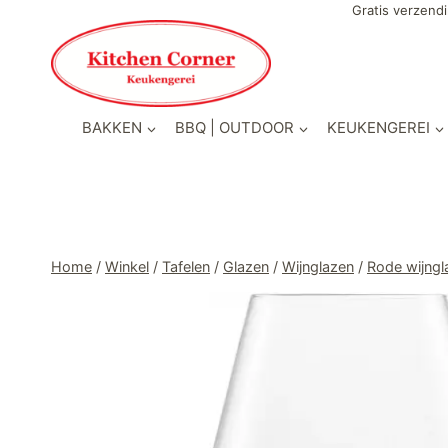
Doorgaan
Gratis verzendi
naar
inhoud
BAKKEN
BBQ | OUTDOOR
KEUKENGEREI
Home
/
Winkel
/
Tafelen
/
Glazen
/
Wijnglazen
/
Rode wijngl