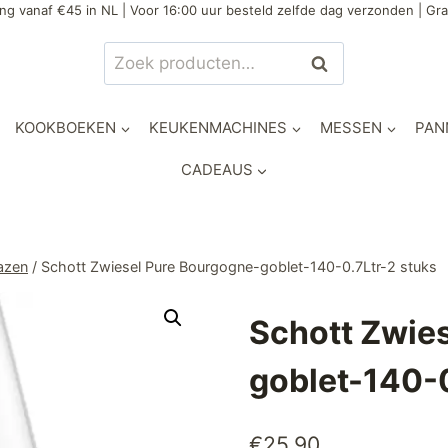
ng vanaf €45 in NL | Voor 16:00 uur besteld zelfde dag verzonden | Gra
Zoeken
Zoeken
naar:
KOOKBOEKEN
KEUKENMACHINES
MESSEN
PAN
CADEAUS
azen
/
Schott Zwiesel Pure Bourgogne-goblet-140-0.7Ltr-2 stuks
Schott Zwie
goblet-140-0
€
25,90