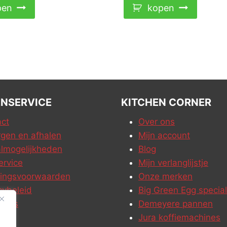
pen
kopen
NSERVICE
KITCHEN CORNER
ct
Over ons
gen en afhalen
Mijn account
lmogelijkheden
Blog
ervice
Mijn verlanglijstje
ringsvoorwaarden
Onze merken
cybeleid
Big Green Egg special
ures
Demeyere pannen
Jura koffiemachines