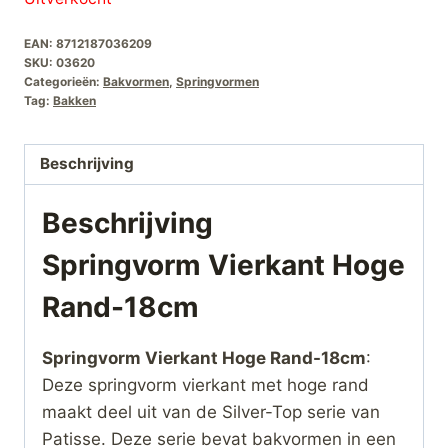
was:
is:
EAN:
8712187036209
€18,95.
€10,00.
SKU:
03620
Categorieën:
Bakvormen
,
Springvormen
Tag:
Bakken
Beschrijving
Beschrijving
Springvorm Vierkant Hoge
Rand-18cm
Springvorm Vierkant Hoge Rand-18cm
:
Deze springvorm vierkant met hoge rand
maakt deel uit van de Silver-Top serie van
Patisse. Deze serie bevat bakvormen in een