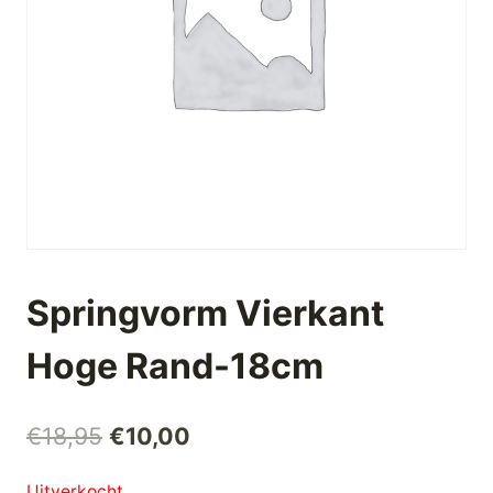
Springvorm Vierkant
Hoge Rand-18cm
Oorspronkelijke
Huidige
€
18,95
€
10,00
prijs
prijs
Uitverkocht