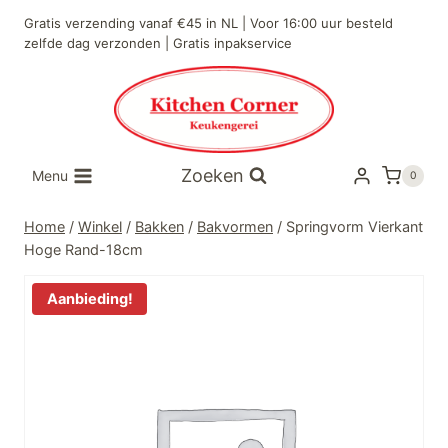
Doorgaan
Gratis verzending vanaf €45 in NL | Voor 16:00 uur besteld
naar
zelfde dag verzonden | Gratis inpakservice
inhoud
Zoeken
Menu
0
Home
/
Winkel
/
Bakken
/
Bakvormen
/
Springvorm Vierkant
Hoge Rand-18cm
Aanbieding!