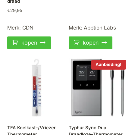
draad
€
29,95
Merk:
CDN
Merk:
Apption Labs
kopen
kopen
Aanbieding!
TFA Koelkast-/Vriezer
Typhur Sync Dual
Thermometer
Draadloze-Thermometer