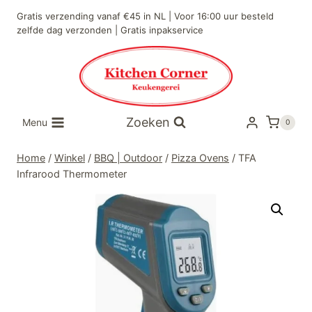
Doorgaan
Gratis verzending vanaf €45 in NL | Voor 16:00 uur besteld
naar
zelfde dag verzonden | Gratis inpakservice
inhoud
Zoeken
Menu
0
Home
/
Winkel
/
BBQ | Outdoor
/
Pizza Ovens
/
TFA
Infrarood Thermometer