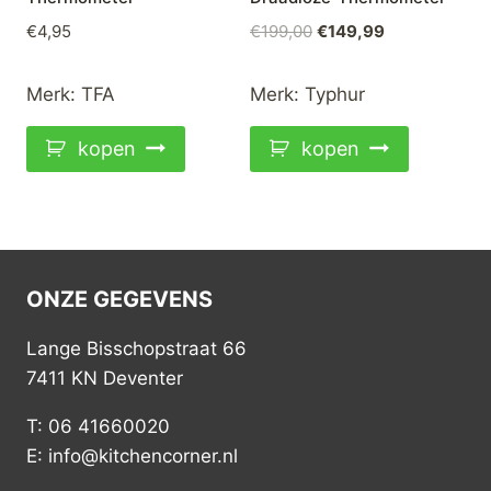
Oorspronkelijke
Huidige
€
4,95
€
199,00
€
149,99
prijs
prijs
was:
is:
Merk:
TFA
Merk:
Typhur
€199,00.
€149,99.
kopen
kopen
ONZE GEGEVENS
Lange Bisschopstraat 66
7411 KN Deventer
T: 06 41660020
E: info@kitchencorner.nl