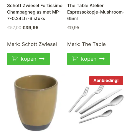
Schott Zwiesel Fortissimo
The Table Atelier
Champagneglas met MP-
Espressokopje-Mushroom-
7-0.24Ltr-6 stuks
65ml
Oorspronkelijke
Huidige
€
57,00
€
39,95
€
9,95
prijs
prijs
was:
is:
Merk:
Schott Zwiesel
Merk:
The Table
€57,00.
€39,95.
kopen
kopen
Aanbieding!