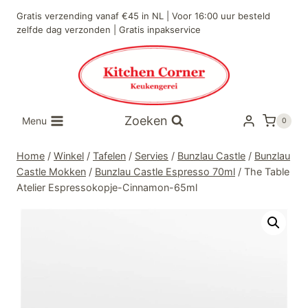
Doorgaan
Gratis verzending vanaf €45 in NL | Voor 16:00 uur besteld
naar
zelfde dag verzonden | Gratis inpakservice
inhoud
Zoeken
Menu
0
Home
/
Winkel
/
Tafelen
/
Servies
/
Bunzlau Castle
/
Bunzlau
Castle Mokken
/
Bunzlau Castle Espresso 70ml
/
The Table
Atelier Espressokopje-Cinnamon-65ml