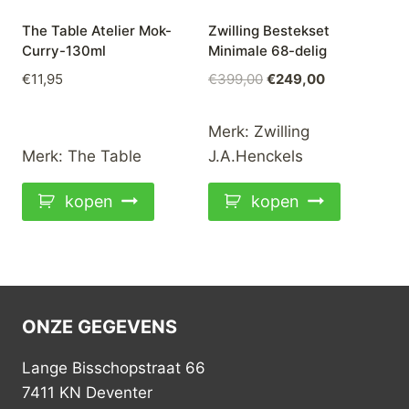
The Table Atelier Mok-
Zwilling Bestekset
Curry-130ml
Minimale 68-delig
Oorspronkelijke
Huidige
€
11,95
€
399,00
€
249,00
prijs
prijs
was:
is:
Merk:
Zwilling
€399,00.
€249,00.
Merk:
The Table
J.A.Henckels
kopen
kopen
ONZE GEGEVENS
Lange Bisschopstraat 66
7411 KN Deventer