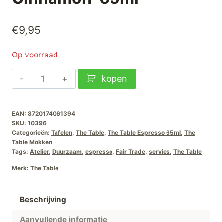
€
9,95
Op voorraad
The
kopen
Table
Atelier
EAN:
8720174061394
Espressokopje-
SKU:
10396
Cinnamon-
Categorieën:
Tafelen
,
The Table
,
The Table Espresso 65ml
,
The
65ml
Table Mokken
Tags:
Atelier
,
Duurzaam
,
espresso
,
Fair Trade
,
servies
,
The Table
aantal
Merk:
The Table
Beschrijving
Aanvullende informatie