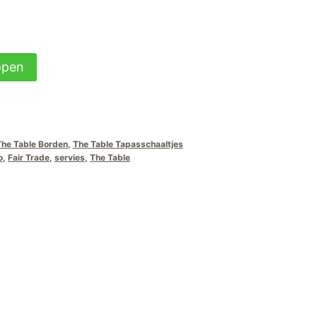
open
The Table Borden
,
The Table Tapasschaaltjes
o
,
Fair Trade
,
servies
,
The Table