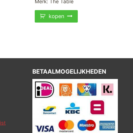
Merk:
The Table
kopen
BETAALMOGELIJKHEDEN
ist