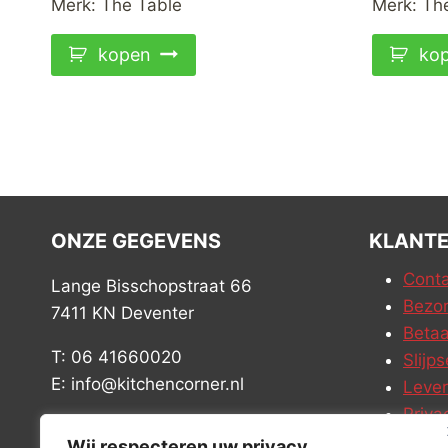
Merk:
The Table
Merk:
Th
kopen
ko
ONZE GEGEVENS
KLANTE
Conta
Lange Bisschopstraat 66
Bezor
7411 KN Deventer
Betaa
T: 06 41660020
Slijps
E: info@kitchencorner.nl
Leve
Priva
KVK: 99238381
Vacat
Wij respecteren uw privacy