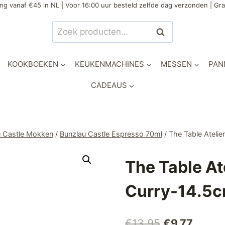
ng vanaf €45 in NL | Voor 16:00 uur besteld zelfde dag verzonden | Gra
Zoeken
Zoeken
naar:
KOOKBOEKEN
KEUKENMACHINES
MESSEN
PAN
CADEAUS
u Castle Mokken
/
Bunzlau Castle Espresso 70ml
/
The Table Ateli
The Table At
Curry-14.5
Oorspronkel
Huidig
€
13,95
€
9,77