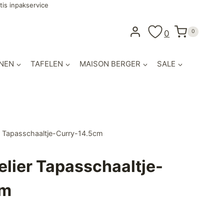
tis inpakservice
0
0
NEN
TAFELEN
MAISON BERGER
SALE
er Tapasschaaltje-Curry-14.5cm
elier Tapasschaaltje-
cm
ijke
e