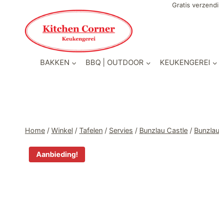
Doorgaan
Gratis verzendi
naar
inhoud
BAKKEN
BBQ | OUTDOOR
KEUKENGEREI
Home
/
Winkel
/
Tafelen
/
Servies
/
Bunzlau Castle
/
Bunzla
Aanbieding!