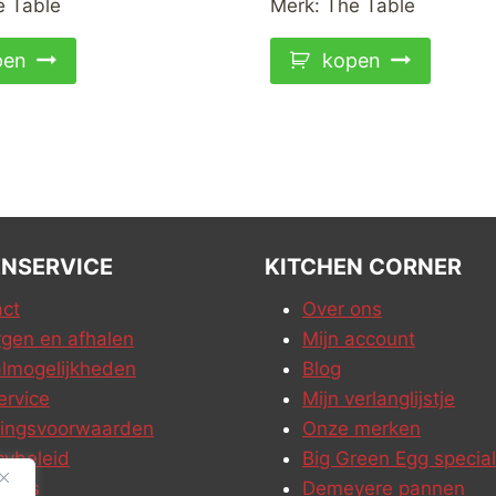
e Table
Merk:
The Table
pen
kopen
NSERVICE
KITCHEN CORNER
ct
Over ons
gen en afhalen
Mijn account
lmogelijkheden
Blog
ervice
Mijn verlanglijstje
ringsvoorwaarden
Onze merken
cybeleid
Big Green Egg special
ures
Demeyere pannen