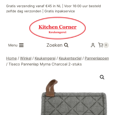
Doorgaan
Gratis verzending vanaf €45 in NL | Voor 16:00 uur besteld
naar
zelfde dag verzonden | Gratis inpakservice
inhoud
Zoeken
Menu
0
Home
/
Winkel
/
Keukengerei
/
Keukentextiel
/
Pannenlappen
/
Tiseco Pannenlap Myrna Charcoal 2-stuks