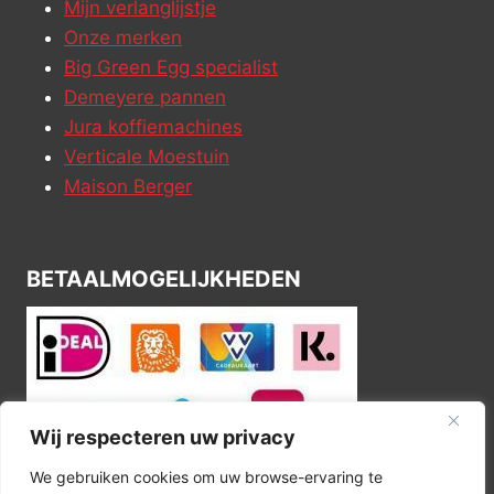
Mijn verlanglijstje
Onze merken
Big Green Egg specialist
Demeyere pannen
Jura koffiemachines
Verticale Moestuin
Maison Berger
BETAALMOGELIJKHEDEN
Wij respecteren uw privacy
We gebruiken cookies om uw browse-ervaring te