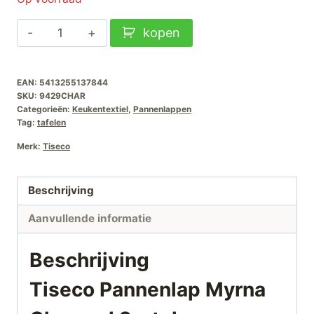
Tiseco
kopen
Pannenlap
Myrna
EAN:
5413255137844
Charcoal
SKU:
9429CHAR
2-
Categorieën:
Keukentextiel
,
Pannenlappen
stuks
Tag:
tafelen
aantal
Merk:
Tiseco
Beschrijving
Aanvullende informatie
Beschrijving
Tiseco Pannenlap Myrna